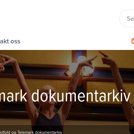
akt oss
emark dokumentarkiv
stfold og Telemark dokumentarkiv