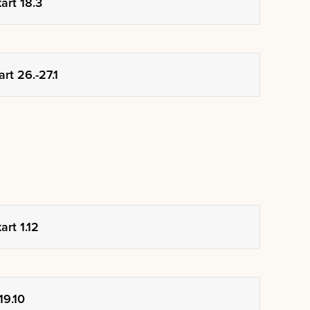
art 18.3
rt 26.-27.1
rt 1.12
19.10