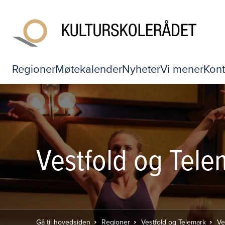
Regioner
Møtekalender
Nyheter
Vi mener
Kont
Vestfold og Tel
Gå til hovedsiden
Regioner
Vestfold og Telemark
Ve