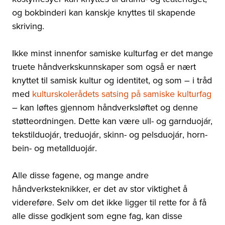
og bokbinderi kan kanskje knyttes til skapende
skriving.
Ikke minst innenfor samiske kulturfag er det mange
truete håndverkskunnskaper som også er nært
knyttet til samisk kultur og identitet, og som – i tråd
med
kulturskolerådets satsing på samiske kulturfag
– kan løftes gjennom håndverksløftet og denne
støtteordningen. Dette kan være ull- og garnduojár,
tekstil
duojár
, tre
duojár
, skinn- og pels
duojár
, horn-
bein- og metall
duojár
.
Alle disse fagene, og mange andre
håndverksteknikker, er det av stor viktighet å
videreføre. Selv om det ikke ligger til rette for å få
alle disse godkjent som egne fag, kan disse