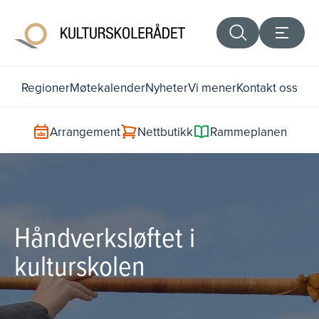
Regioner
Møtekalender
Nyheter
Vi mener
Kontakt oss
Arrangement
Nettbutikk
Rammeplanen
Håndverksløftet i
kulturskolen