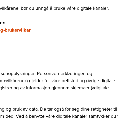
vilkårene, bør du unngå å bruke våre digitale kanaler.
her:
g-brukervilkar
personopplysninger. Personvernerklæringen og
 «vilkårene») gjelder for våre nettsted og øvrige digitale
istrering av informasjon gjennom skjemaer («digitale
ng og bruk av data. De tar også for seg dine rettigheter til
om deg. Ved å benytte våre digitale kanaler samtykker du t