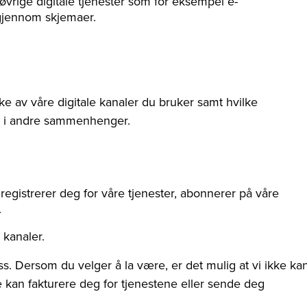
 øvrige digitale tjenester som for eksempel e-
 gjennom skjemaer.
e av våre digitale kanaler du bruker samt hvilke
ler i andre sammenhenger.
 registrerer deg for våre tjenester, abonnerer på våre
s.
 kanaler.
oss. Dersom du velger å la være, er det mulig at vi ikke ka
ke kan fakturere deg for tjenestene eller sende deg