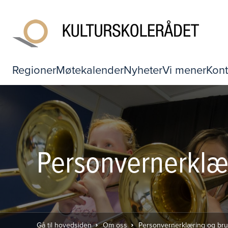
Regioner
Møtekalender
Nyheter
Vi mener
Kont
Personvernerklær
Gå til hovedsiden
Om oss
Personvernerklæring og bruk