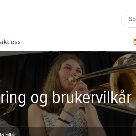
akt oss
ing og brukervilkår
ervilkår