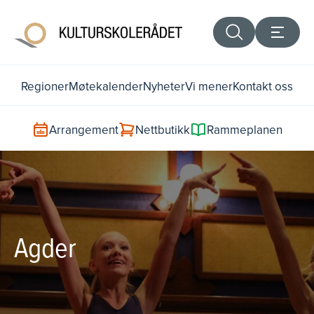
Regioner
Møtekalender
Nyheter
Vi mener
Kontakt oss
Arrangement
Nettbutikk
Rammeplanen
Agder