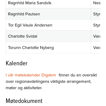
Ragnhild Maria Sandvik
Nestle
Ragnhild Paulsen
Styre
Tor Egil Vaule Andersen
Styre
Charlotte Svidal
Varam
Torunn Charlotte Nyberg
Varam
Kalender
I vår møtekalender Digdem
finner du en oversikt
over regionavdelingens viktigste arrangement,
møter og aktiviteter.
Møtedokument