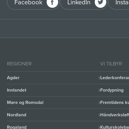
Facebook
LinkedIn
Inst
REGIONER
VI TILBYR
Agder
Lederkonfera
Innlandet
Fordypning
Møre og Romsdal
Fremtidens ku
Nordland
Håndverksløft
Rogaland
Kulturskoleba