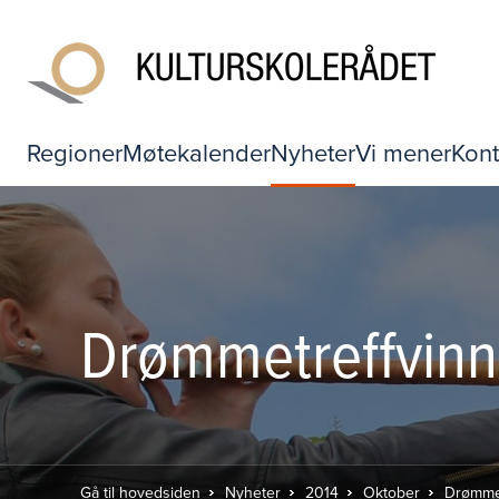
Regioner
Møtekalender
Nyheter
Vi mener
Kont
Drømmetreffvinn
Gå til hovedsiden
Nyheter
2014
Oktober
Drømmet