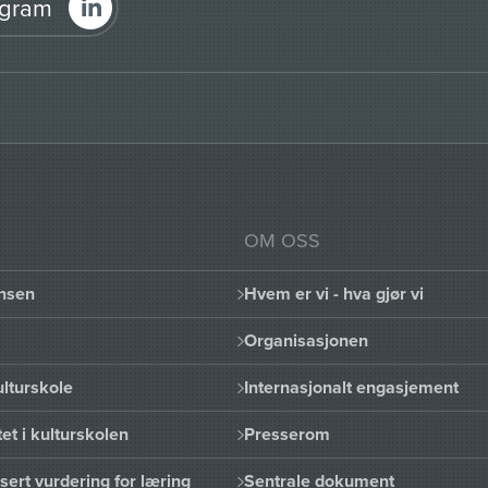
agram
OM OSS
nsen
Hvem er vi - hva gjør vi
Organisasjonen
lturskole
Internasjonalt engasjement
et i kulturskolen
Presserom
sert vurdering for læring
Sentrale dokument