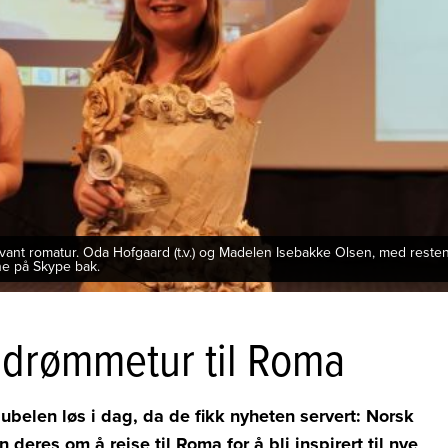
vant romatur. Oda Hofgaard (t.v.) og Madelen Isebakke Olsen, med reste
ne på Skype bak.
 drømmetur til Roma
belen løs i dag, da de fikk nyheten servert: Norsk
eres om å reise til Roma for å bli inspirert til nye