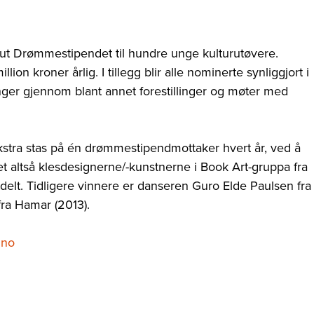
 ut Drømmestipendet til hundre unge kulturutøvere.
lion kroner årlig. I tillegg blir alle nominerte synliggjort i
nger gjennom blant annet forestillinger og møter med
ekstra stas på én drømmestipendmottaker hvert år, ved å
et altså klesdesignerne/-kunstnerne i Book Art-gruppa fra
delt. Tidligere vinnere er danseren Guro Elde Paulsen fra
fra Hamar (2013).
.no