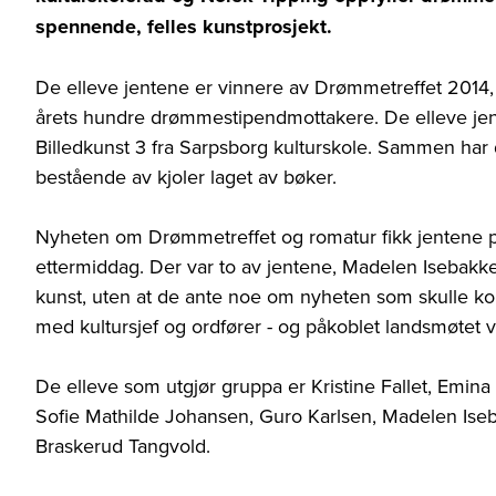
spennende, felles kunstprosjekt.
De elleve jentene er vinnere av Drømmetreffet 2014, 
årets hundre drømmestipendmottakere. De elleve je
Billedkunst 3 fra Sarpsborg kulturskole. Sammen har 
bestående av kjoler laget av bøker.
Nyheten om Drømmetreffet og romatur fikk jentene på
ettermiddag. Der var to av jentene, Madelen Isebakke
kunst, uten at de ante noe om nyheten som skulle k
med kultursjef og ordfører - og påkoblet landsmøtet 
De elleve som utgjør gruppa er Kristine Fallet, Emin
Sofie Mathilde Johansen, Guro Karlsen, Madelen Iseb
Braskerud Tangvold.