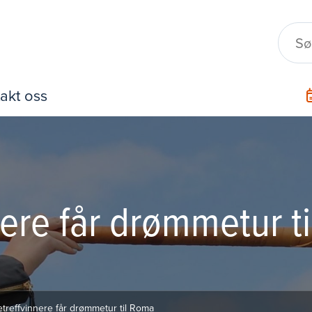
akt oss
ere får drømmetur t
reffvinnere får drømmetur til Roma