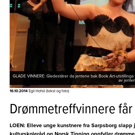
GLADE VINNERE: Gledestårer da jentene bak Book Art-utstillinga 
av jente
16.10.2014
Egil Hofsli (tekst og foto)
Drømmetreffvinnere får
LOEN: Elleve unge kunstnere fra Sarpsborg slapp ju
kulturskoleråd og Norsk Tipping oppfyller drømmen d