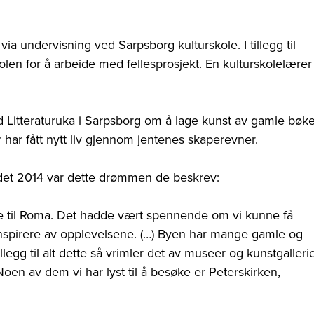
a undervisning ved Sarpsborg kulturskole. I tillegg til
en for å arbeide med fellesprosjekt. En kulturskolelærer
d Litteraturuka i Sarpsborg om å lage kunst av gamle bøke
har fått nytt liv gjennom jentenes skaperevner.
det 2014 var dette drømmen de beskrev:
 til Roma. Det hadde vært spennende om vi kunne få
 inspirere av opplevelsene. (…) Byen har mange gamle og
llegg til alt dette så vrimler det av museer og kunstgallerie
en av dem vi har lyst til å besøke er Peterskirken,