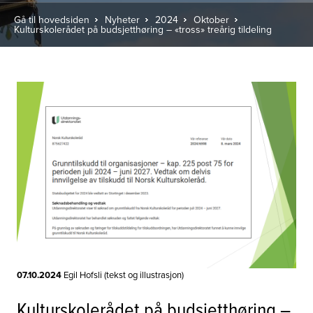
Gå til hovedsiden
Nyheter
2024
Oktober
Kulturskolerådet på budsjetthøring – «tross» treårig tildeling
07.10.2024
Egil Hofsli (tekst og illustrasjon)
Kulturskolerådet på budsjetthøring –