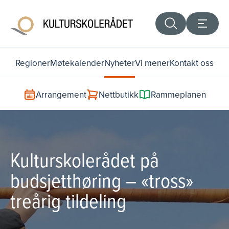
Regioner
Møtekalender
Nyheter
Vi mener
Kontakt oss
Arrangement
Nettbutikk
Rammeplanen
Kulturskolerådet på
budsjetthøring – «tross»
treårig tildeling