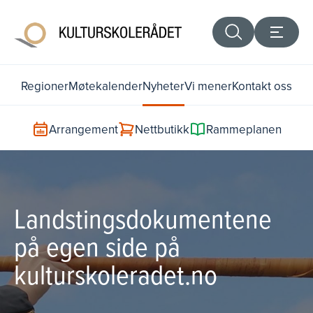
Regioner
Møtekalender
Nyheter
Vi mener
Kontakt oss
Arrangement
Nettbutikk
Rammeplanen
Landstingsdokumentene
på egen side på
kulturskoleradet.no