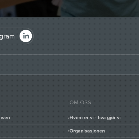
agram
OM OSS
nsen
Hvem er vi - hva gjør vi
Organisasjonen