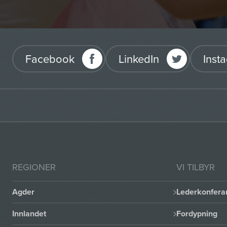
Facebook
LinkedIn
Inst
REGIONER
VI TILBYR
Agder
Lederkonfera
Innlandet
Fordypning