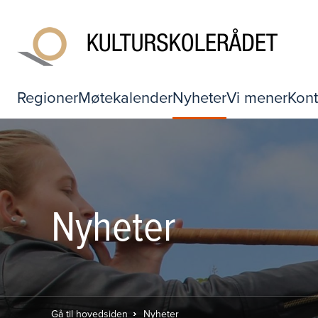
Regioner
Møtekalender
Nyheter
Vi mener
Kont
Nyheter
Gå til hovedsiden
Nyheter