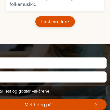
folkemusikk.
Last inn flere
ar lest og godtar
vilkårene
.
Meld deg på!