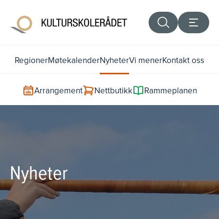
Regioner
Møtekalender
Nyheter
Vi mener
Kontakt oss
Arrangement
Nettbutikk
Rammeplanen
Nyheter