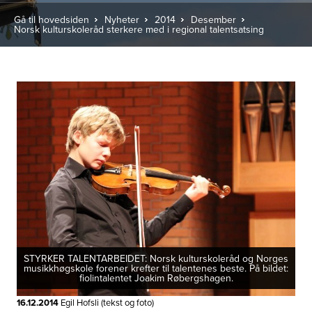
Gå til hovedsiden
Nyheter
2014
Desember
Norsk kulturskoleråd sterkere med i regional talentsatsing
STYRKER TALENTARBEIDET: Norsk kulturskoleråd og Norges
musikkhøgskole forener krefter til talentenes beste. På bildet:
fiolintalentet Joakim Røbergshagen.
16.12.2014
Egil Hofsli (tekst og foto)