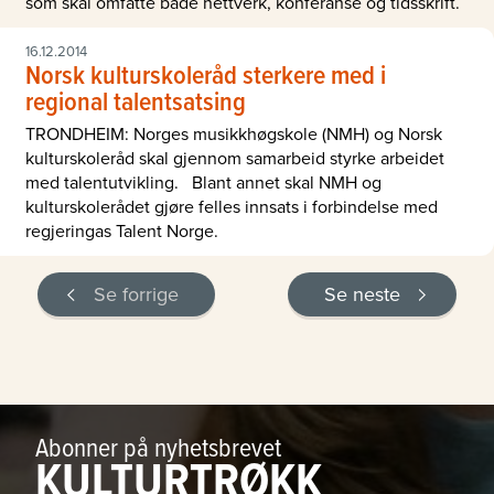
som skal omfatte både nettverk, konferanse og tidsskrift.
16.12.2014
Norsk kulturskoleråd sterkere med i
regional talentsatsing
TRONDHEIM: Norges musikkhøgskole (NMH) og Norsk
kulturskoleråd skal gjennom samarbeid styrke arbeidet
med talentutvikling. Blant annet skal NMH og
kulturskolerådet gjøre felles innsats i forbindelse med
regjeringas Talent Norge.
Se forrige
Se neste
Abonner på nyhetsbrevet
KULTURTRØKK