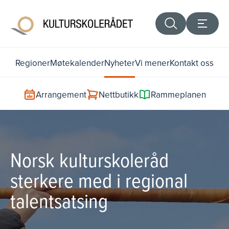
Regioner
Møtekalender
Nyheter
Vi mener
Kontakt oss
Arrangement
Nettbutikk
Rammeplanen
Norsk kulturskoleråd
sterkere med i regional
talentsatsing