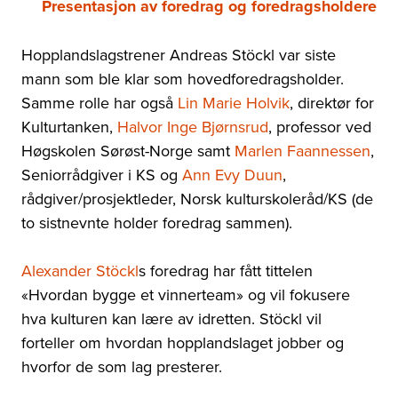
Presentasjon av foredrag
og foredragsholdere
Hopplandslagstrener Andreas Stöckl var siste
mann som ble klar som hovedforedragsholder.
Samme rolle har også
Lin Marie Holvik
, direktør for
Kulturtanken,
Halvor Inge Bjørnsrud
, professor ved
Høgskolen Sørøst-Norge samt
Marlen Faannessen
,
Seniorrådgiver i KS og
Ann Evy Duun
,
rådgiver/prosjektleder, Norsk kulturskoleråd/KS (de
to sistnevnte holder foredrag sammen).
Alexander Stöckl
s foredrag har fått tittelen
«Hvordan bygge et vinnerteam» og vil fokusere
hva kulturen kan lære av idretten. Stöckl vil
forteller om hvordan hopplandslaget jobber og
hvorfor de som lag presterer.