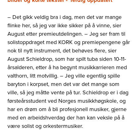
bilder og korte tekster - ferdig oppdatert
– Det gikk veldig bra i dag, men det var mange
flinke her, så jeg var ikke sikker på å vinne, sier
August etter premieutdelingen. – Jeg ser fram til
solistoppdraget med KORK og premiepengene går
nok til nytt instrument, det behøves flere, sier
August Schieldrop, som har spilt tuba siden 10-11-
årsalderen, etter å ha begynt musikkarrieren med
valthorn, litt motvillig. – Jeg ville egentlig spille
baryton i korpset, men det var det mange som
ville, så jeg måtte vente på tur. Schieldrop er i dag
førsteårsstudent ved Norges musikkhøgskole, og
har en drøm om å bli profesjonell musiker, gjerne
med en arbeidshverdag der han kan veksle på å
være solist og orkestermusiker.