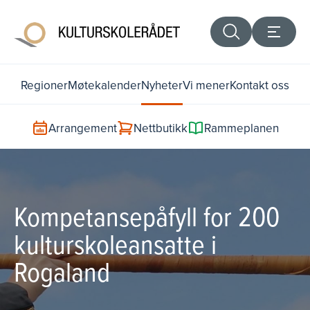
Regioner
Møtekalender
Nyheter
Vi mener
Kontakt oss
Arrangement
Nettbutikk
Rammeplanen
Kompetansepåfyll for 200
kulturskoleansatte i
Rogaland