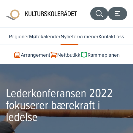
Regioner
Møtekalender
Nyheter
Vi mener
Kontakt oss
Arrangement
Nettbutikk
Rammeplanen
Lederkonferansen 2022
fokuserer bærekraft i
ledelse