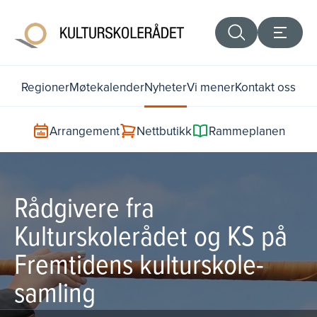
Regioner
Møtekalender
Nyheter
Vi mener
Kontakt oss
Arrangement
Nettbutikk
Rammeplanen
Rådgivere fra
Kulturskolerådet og KS på
Fremtidens kulturskole-
samling