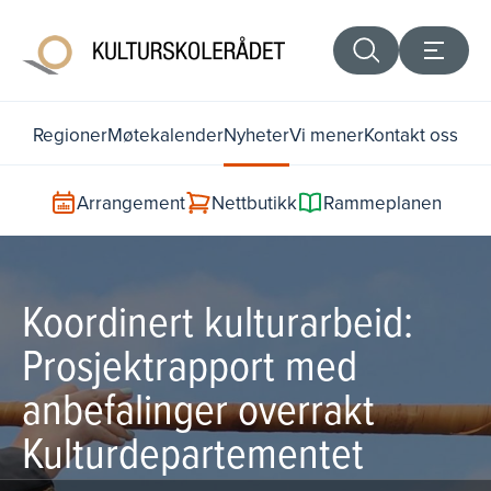
Regioner
Møtekalender
Nyheter
Vi mener
Kontakt oss
Arrangement
Nettbutikk
Rammeplanen
Koordinert kulturarbeid:
Prosjektrapport med
anbefalinger overrakt
Kulturdepartementet