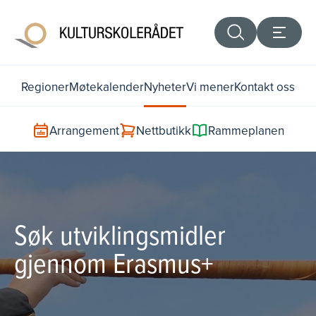
Regioner
Møtekalender
Nyheter
Vi mener
Kontakt oss
Arrangement
Nettbutikk
Rammeplanen
Søk utviklingsmidler
gjennom Erasmus+