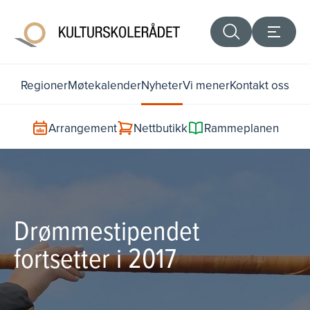
Regioner
Møtekalender
Nyheter
Vi mener
Kontakt oss
Arrangement
Nettbutikk
Rammeplanen
Drømmestipendet
fortsetter i 2017