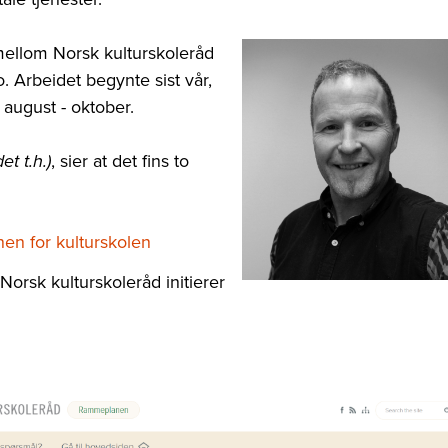
mellom Norsk kulturskoleråd
 Arbeidet begynte sist vår,
august - oktober.
, sier at det fins to
det t.h.)
en for kulturskolen
Norsk kulturskoleråd initierer