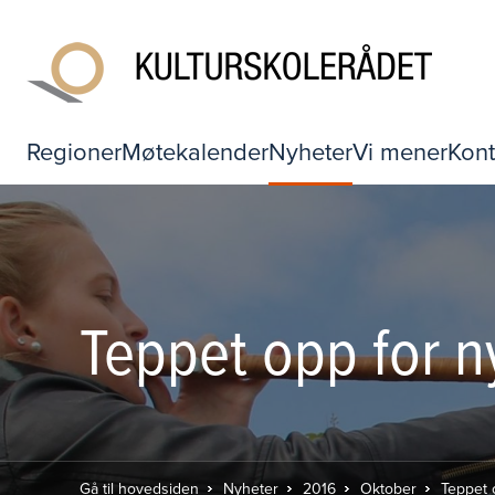
Regioner
Møtekalender
Nyheter
Vi mener
Kont
Teppet opp for n
Gå til hovedsiden
Nyheter
2016
Oktober
Teppet 