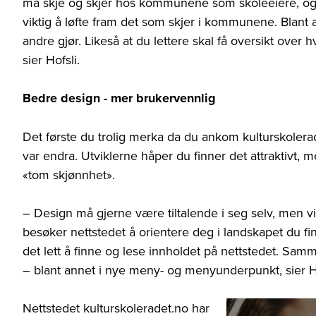
må skje og skjer hos kommunene som skoleeiere, og i k
viktig å løfte fram det som skjer i kommunene. Blant an
andre gjør. Likeså at du lettere skal få oversikt over
sier Hofsli.
Bedre design - mer brukervennlig
Det første du trolig merka da du ankom kulturskolerad
var endra. Utviklerne håper du finner det attraktivt, 
«tom skjønnhet».
– Design må gjerne være tiltalende i seg selv, men vik
besøker nettstedet å orientere deg i landskapet du fi
det lett å finne og lese innholdet på nettstedet. Samm
– blant annet i nye meny- og menyunderpunkt, sier Ho
Nettstedet kulturskoleradet.no har