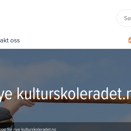
akt oss
ye kulturskoleradet.
opp for nye kulturskoleradet.no