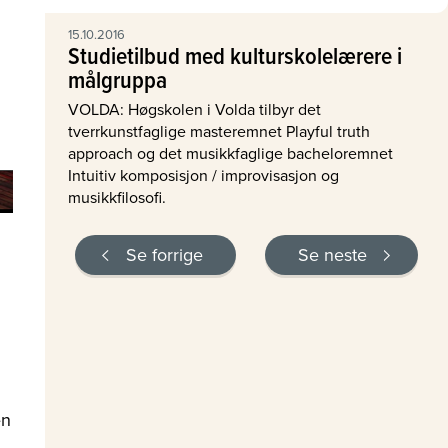
15.10.2016
Studietilbud med kulturskolelærere i
målgruppa
VOLDA: Høgskolen i Volda tilbyr det
tverrkunstfaglige masteremnet Playful truth
approach og det musikkfaglige bacheloremnet
Intuitiv komposisjon / improvisasjon og
musikkfilosofi.
Se forrige
Se neste
en