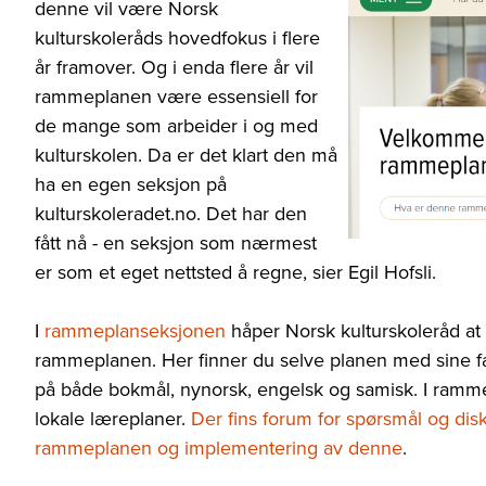
denne vil være Norsk
kulturskoleråds hovedfokus i flere
år framover. Og i enda flere år vil
rammeplanen være essensiell for
de mange som arbeider i og med
kulturskolen. Da er det klart den må
ha en egen seksjon på
kulturskoleradet.no. Det har den
fått nå - en seksjon som nærmest
er som et eget nettsted å regne, sier Egil Hofsli.
I
rammeplanseksjonen
håper Norsk kulturskoleråd at 
rammeplanen. Her finner du selve planen med sine fag
på både bokmål, nynorsk, engelsk og samisk. I ra
lokale læreplaner.
Der fins forum for spørsmål og dis
rammeplanen og implementering av denne
.