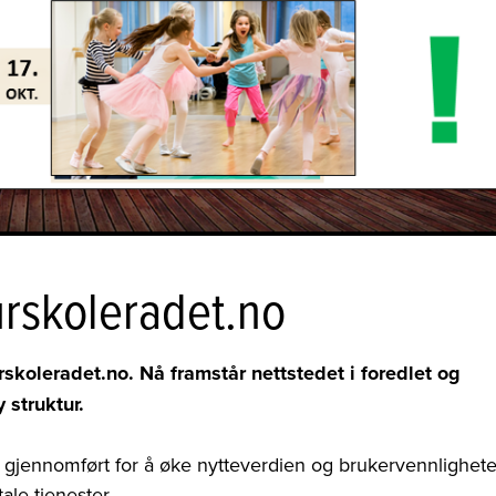
urskoleradet.no
koleradet.no. Nå framstår nettstedet i foredlet og
 struktur.
 gjennomført for å øke nytteverdien og brukervennlighet
ale tjenester.