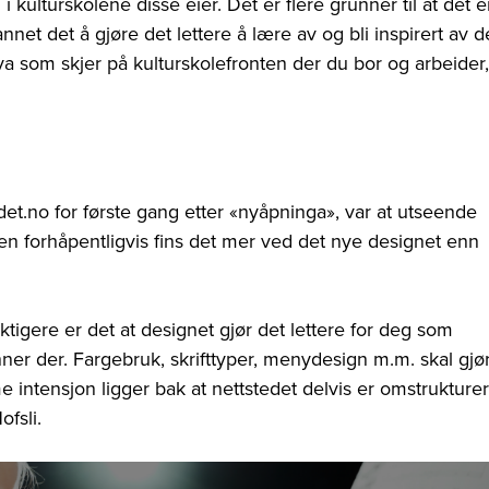
ulturskolene disse eier. Det er flere grunner til at det e
net det å gjøre det lettere å lære av og bli inspirert av d
 hva som skjer på kulturskolefronten der du bor og arbeider,
et.no for første gang etter «nyåpninga», var at utseende
men forhåpentligvis fins det mer ved det nye designet enn
tigere er det at designet gjør det lettere for deg som
nner der. Fargebruk, skrifttyper, menydesign m.m. skal gjø
e intensjon ligger bak at nettstedet delvis er omstrukturer
fsli.