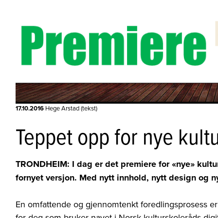
17.10.2016
Hege Arstad (tekst)
Teppet opp for nye kult
TRONDHEIM: I dag er det premiere for «nye» kulturs
fornyet versjon. Med nytt innhold, nytt design og ny
En omfattende og gjennomtenkt foredlingsprosess er
for deg som bruker navet i Norsk kulturskoleråds digit