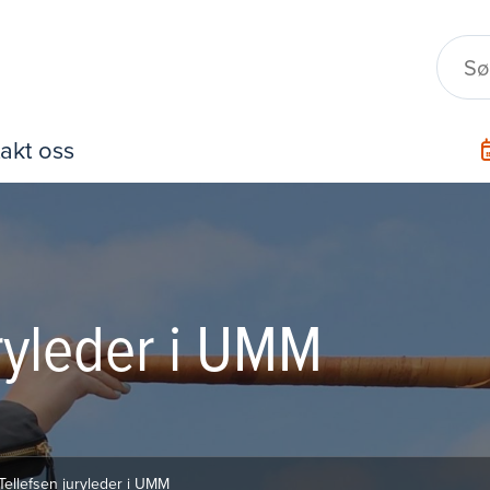
akt oss
uryleder i UMM
Tellefsen juryleder i UMM