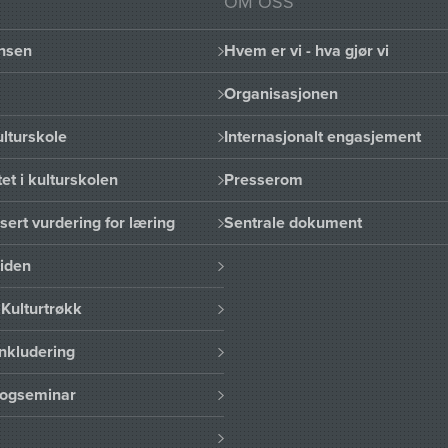
OM OSS
nsen
Hvem er vi - hva gjør vi
Organisasjonen
lturskole
Internasjonalt engasjement
et i kulturskolen
Presserom
sert vurdering for læring
Sentrale dokument
uiden
Kulturtrøkk
nkludering
logseminar