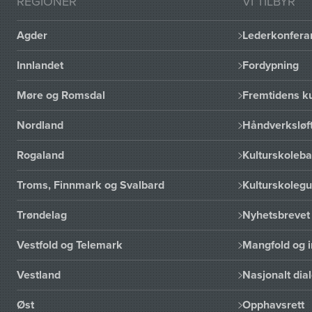
REGIONER
VI TILBYR
Agder
Lederkonfera
Innlandet
Fordypning
Møre og Romsdal
Fremtidens ku
Nordland
Håndverksløft
Rogaland
Kulturskoleba
Troms, Finnmark og Svalbard
Kulturskoleg
Trøndelag
Nyhetsbrevet 
Vestfold og Telemark
Mangfold og i
Vestland
Nasjonalt dia
Øst
Opphavsrett