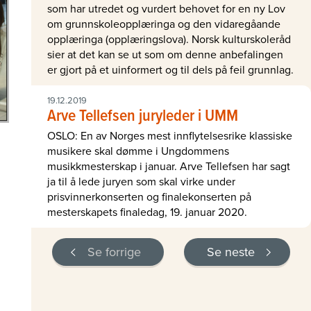
som har utredet og vurdert behovet for en ny Lov
om grunnskoleopplæringa og den vidaregåande
opplæringa (opplæringslova). Norsk kulturskoleråd
sier at det kan se ut som om denne anbefalingen
er gjort på et uinformert og til dels på feil grunnlag.
19.12.2019
Arve Tellefsen juryleder i UMM
OSLO: En av Norges mest innflytelsesrike klassiske
musikere skal dømme i Ungdommens
musikkmesterskap i januar. Arve Tellefsen har sagt
ja til å lede juryen som skal virke under
prisvinnerkonserten og finalekonserten på
mesterskapets finaledag, 19. januar 2020.
Se forrige
Se neste