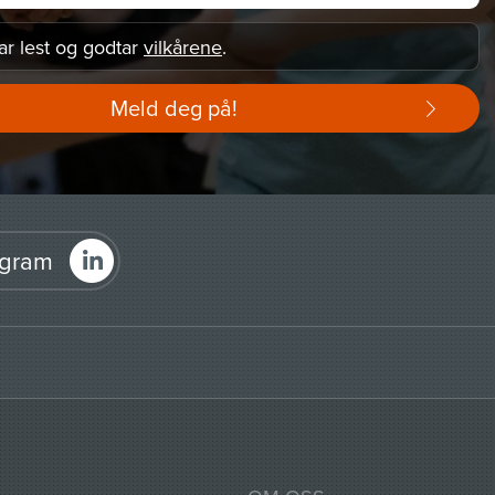
ar lest og godtar
vilkårene
.
Meld deg på!
agram