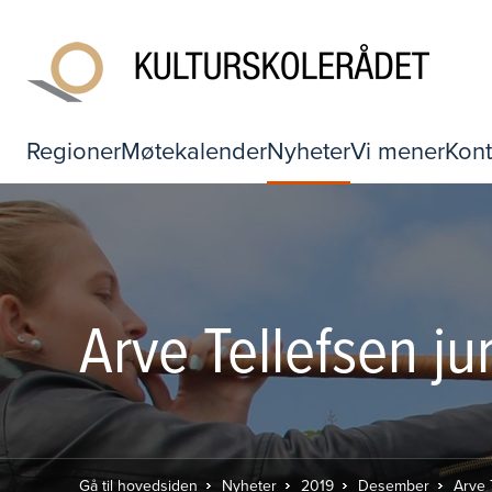
Regioner
Møtekalender
Nyheter
Vi mener
Kont
Arve Tellefsen j
Gå til hovedsiden
Nyheter
2019
Desember
Arve 