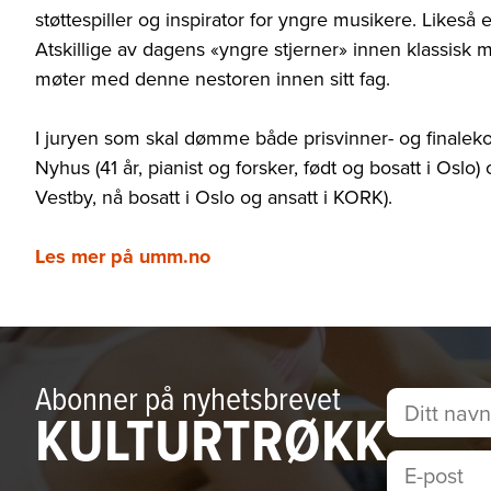
støttespiller og inspirator for yngre musikere. Likeså
Atskillige av dagens «yngre stjerner» innen klassisk mu
møter med denne nestoren innen sitt fag.
I juryen som skal dømme både prisvinner- og finalekon
Nyhus (41 år, pianist og forsker, født og bosatt i Oslo)
Vestby, nå bosatt i Oslo og ansatt i KORK).
Les mer på umm.no
Abonner på nyhetsbrevet
KULTURTRØKK