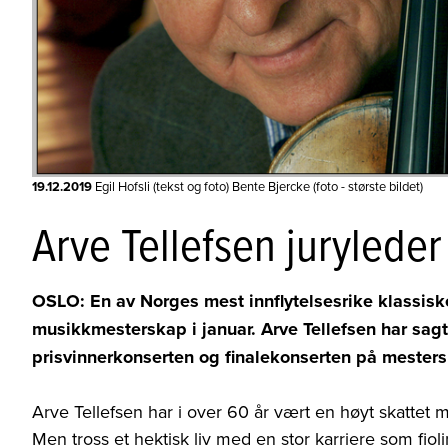
19.12.2019
Egil Hofsli (tekst og foto) Bente Bjercke (foto - største bildet)
Arve Tellefsen jurylede
OSLO: En av Norges mest innflytelsesrike klass
musikkmesterskap i januar. Arve Tellefsen har sagt 
prisvinnerkonserten og finalekonserten på mesters
Arve Tellefsen har i over 60 år vært en høyt skattet
Men tross et hektisk liv med en stor karriere som fiol