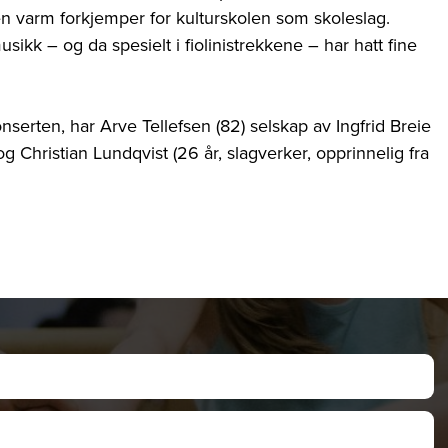
 en varm forkjemper for kulturskolen som skoleslag.
sikk – og da spesielt i fiolinistrekkene – har hatt fine
serten, har Arve Tellefsen (82) selskap av Ingfrid Breie
 og Christian Lundqvist (26 år, slagverker, opprinnelig fra