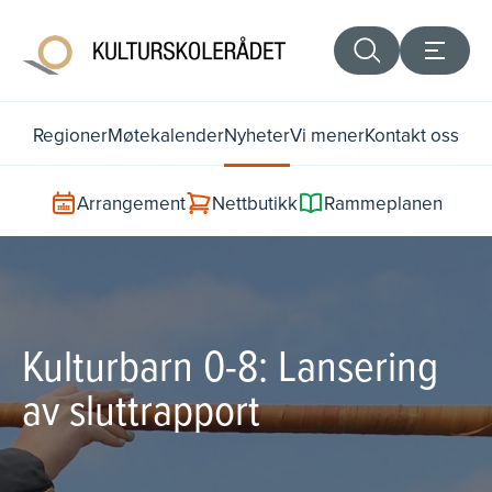
Regioner
Møtekalender
Nyheter
Vi mener
Kontakt oss
Arrangement
Nettbutikk
Rammeplanen
Kulturbarn 0-8: Lansering
av sluttrapport