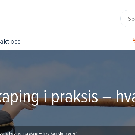
akt oss
ping i praksis – hv
Samskaping i praksis – hva kan det være?