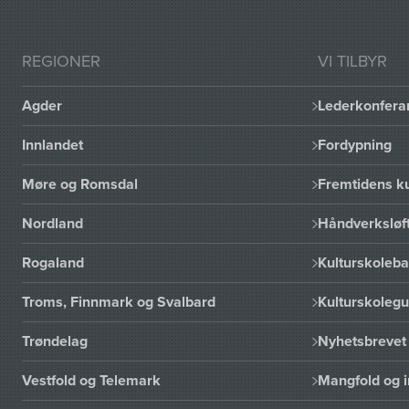
REGIONER
VI TILBYR
Agder
Lederkonfera
Innlandet
Fordypning
Møre og Romsdal
Fremtidens ku
Nordland
Håndverksløft
Rogaland
Kulturskoleba
Troms, Finnmark og Svalbard
Kulturskoleg
Trøndelag
Nyhetsbrevet 
Vestfold og Telemark
Mangfold og i