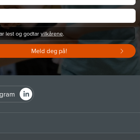
ar lest og godtar
vilkårene
.
Meld deg på!
agram