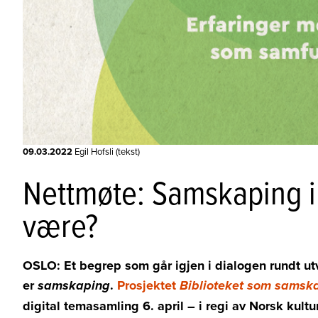
09.03.2022
Egil Hofsli (tekst)
Nettmøte: Samskaping i 
være?
OSLO: Et begrep som går igjen i dialogen rundt ut
er
.
Prosjektet
samskaping
Biblioteket som samsk
digital temasamling 6. april
–
i regi av Norsk kult