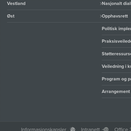
Vestland
Nasjonalt dia
Øst
Opphavsrett
Politisk imp
Praksisveiled
Støtteressur
Veiledning i k
Program og p
Arrangement
Informasjonskapsler
Intranett
Office 