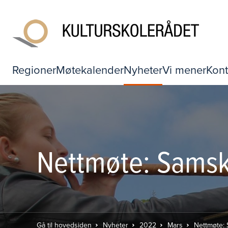
Regioner
Møtekalender
Nyheter
Vi mener
Kont
Nettmøte: Samska
Gå til hovedsiden
Nyheter
2022
Mars
Nettmøte: 