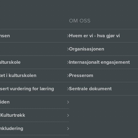
OM OSS
nsen
Hvem er vi - hva gjør vi
Organisasjonen
lturskole
Internasjonalt engasjement
et i kulturskolen
Presserom
sert vurdering for læring
Sentrale dokument
uiden
Kulturtrøkk
nkludering