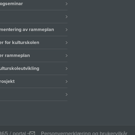
logseminar
lementering av rammeplan
er for kulturskolen
ser rammeplan
ulturskoleutvikling
rosjekt
365 / portal
Personvernerklæring og brukervilkår