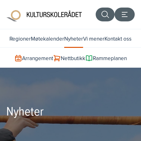
Regioner
Møtekalender
Nyheter
Vi mener
Kontakt oss
Arrangement
Nettbutikk
Rammeplanen
Nyheter