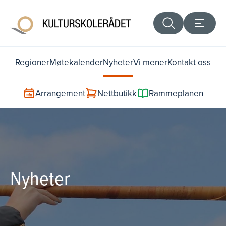
Regioner
Møtekalender
Nyheter
Vi mener
Kontakt oss
Arrangement
Nettbutikk
Rammeplanen
Nyheter