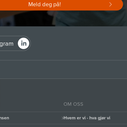
Meld deg på!
agram
OM OSS
nsen
Hvem er vi - hva gjør vi