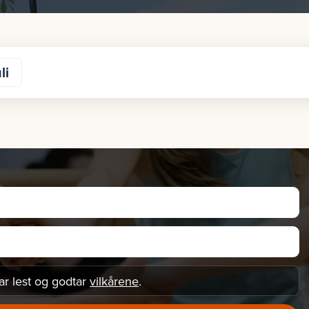
li
ar lest og godtar
vilkårene
.