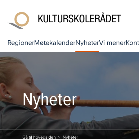
Regioner
Møtekalender
Nyheter
Vi mener
Kont
Nyheter
Gå til hovedsiden
Nyheter