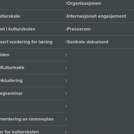
Organisasjonen
lturskole
Internasjonalt engasjement
et i kulturskolen
Presserom
sert vurdering for læring
Sentrale dokument
uiden
Kulturtrøkk
nkludering
logseminar
lementering av rammeplan
er for kulturskolen