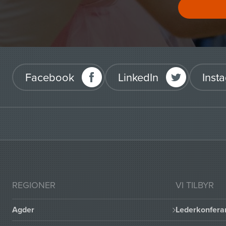
Facebook
LinkedIn
Inst
REGIONER
VI TILBYR
Agder
Lederkonfera