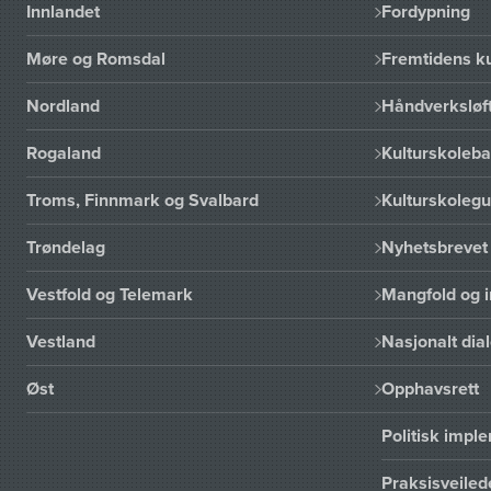
Innlandet
Fordypning
Møre og Romsdal
Fremtidens ku
Nordland
Håndverksløft
Rogaland
Kulturskoleba
Troms, Finnmark og Svalbard
Kulturskoleg
Trøndelag
Nyhetsbrevet 
Vestfold og Telemark
Mangfold og i
Vestland
Nasjonalt dia
Øst
Opphavsrett
Politisk imp
Praksisveiled