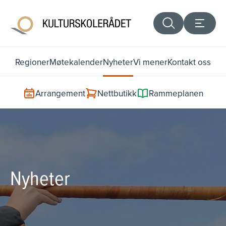
Regioner
Møtekalender
Nyheter
Vi mener
Kontakt oss
Arrangement
Nettbutikk
Rammeplanen
Nyheter