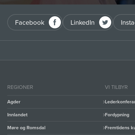
Facebook
LinkedIn
Inst
REGIONER
VI TILBYR
Agder
Lederkonfera
Innlandet
Fordypning
Møre og Romsdal
Fremtidens ku