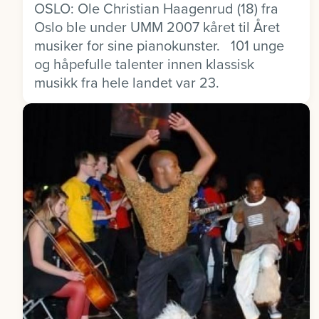
OSLO: Ole Christian Haagenrud (18) fra
Oslo ble under UMM 2007 kåret til Året
musiker for sine pianokunster. 101 unge
og håpefulle talenter innen klassisk
musikk fra hele landet var 23.