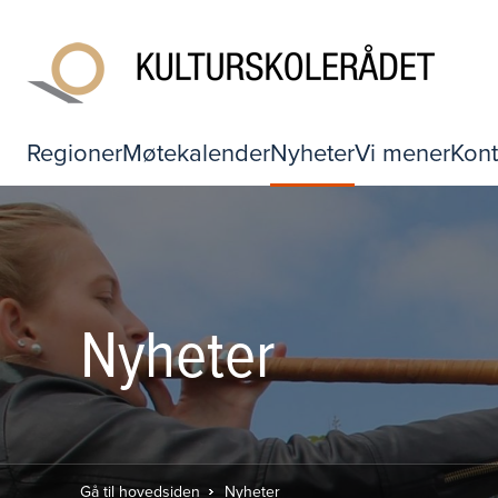
Regioner
Møtekalender
Nyheter
Vi mener
Kont
Nyheter
Gå til hovedsiden
Nyheter