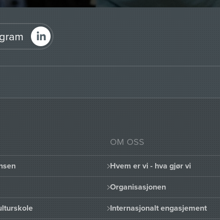
agram
OM OSS
nsen
Hvem er vi - hva gjør vi
Organisasjonen
lturskole
Internasjonalt engasjement