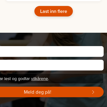
Last inn flere
ar lest og godtar
vilkårene
.
Meld deg på!