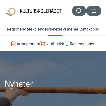
Regioner
Møtekalender
Nyheter
Vi mener
Kontakt oss
Arrangement
Nettbutikk
Rammeplanen
Nyheter