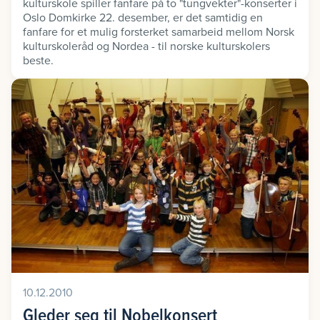
kulturskole spiller fanfare på to "tungvekter"-konserter i
Oslo Domkirke 22. desember, er det samtidig en
fanfare for et mulig forsterket samarbeid mellom Norsk
kulturskoleråd og Nordea - til norske kulturskolers
beste.
10.12.2010
Gleder seg til Nobelkonsert