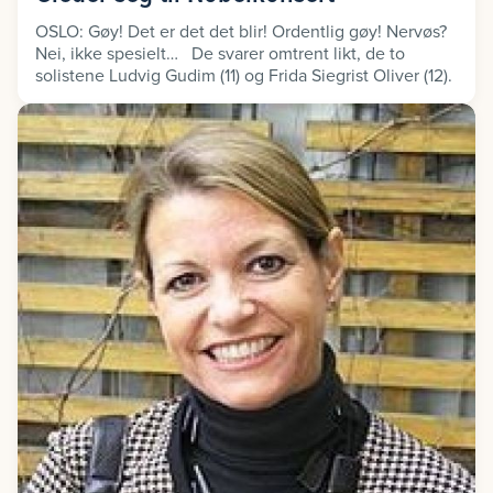
OSLO: Gøy! Det er det det blir! Ordentlig gøy! Nervøs?
Nei, ikke spesielt… De svarer omtrent likt, de to
solistene Ludvig Gudim (11) og Frida Siegrist Oliver (12).