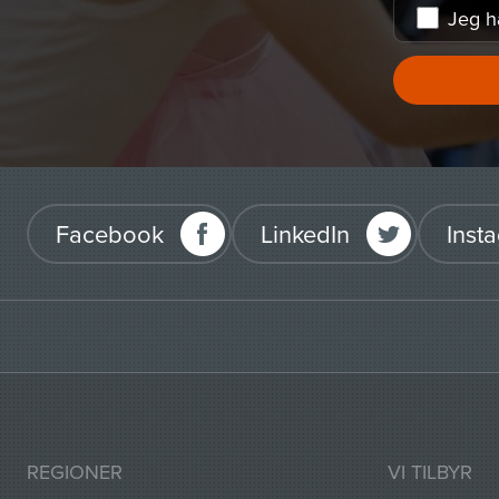
Jeg h
Facebook
LinkedIn
Inst
REGIONER
VI TILBYR