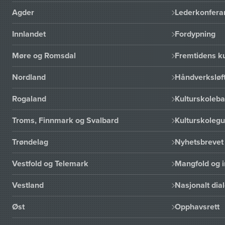
Agder
Lederkonfera
Innlandet
Fordypning
Møre og Romsdal
Fremtidens ku
Nordland
Håndverksløft
Rogaland
Kulturskoleba
Troms, Finnmark og Svalbard
Kulturskoleg
Trøndelag
Nyhetsbrevet 
Vestfold og Telemark
Mangfold og i
Vestland
Nasjonalt dia
Øst
Opphavsrett