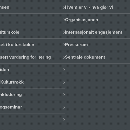
nsen
Hvem er vi - hva gjør vi
Organisasjonen
lturskole
Internasjonalt engasjement
et i kulturskolen
Presserom
sert vurdering for læring
Sentrale dokument
uiden
Kulturtrøkk
nkludering
logseminar