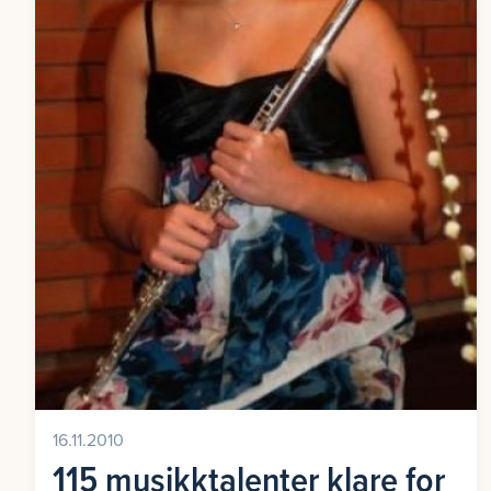
16.11.2010
115 musikktalenter klare for