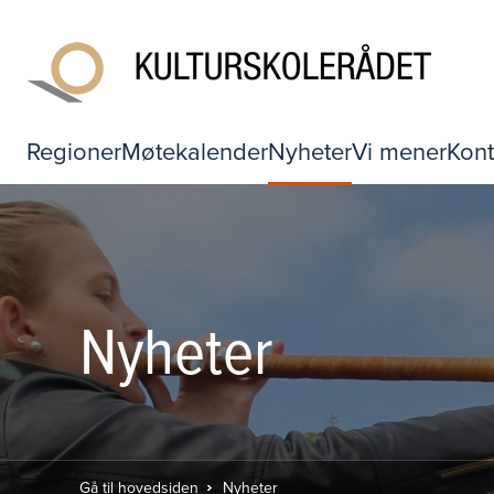
Regioner
Møtekalender
Nyheter
Vi mener
Kont
Nyheter
Gå til hovedsiden
Nyheter