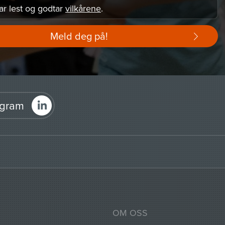
ar lest og godtar
vilkårene
.
Meld deg på!
agram
OM OSS