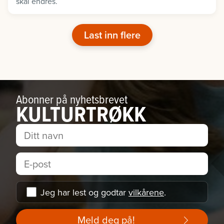
skal endres.
Last inn flere
Abonner på nyhetsbrevet
KULTURTRØKK
Jeg har lest og godtar
vilkårene
.
Meld deg på!