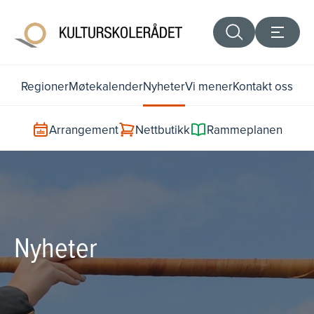
Regioner
Møtekalender
Nyheter
Vi mener
Kontakt oss
Arrangement
Nettbutikk
Rammeplanen
Nyheter