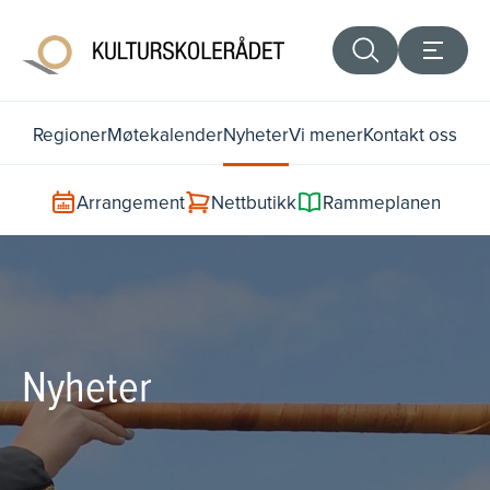
Regioner
Møtekalender
Nyheter
Vi mener
Kontakt oss
Arrangement
Nettbutikk
Rammeplanen
Nyheter