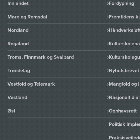
Innlandet
Fordypning
Møre og Romsdal
Fremtidens ku
Nordland
Håndverksløft
Rogaland
Kulturskoleba
Troms, Finnmark og Svalbard
Kulturskoleg
Trøndelag
Nyhetsbrevet 
Vestfold og Telemark
Mangfold og i
Vestland
Nasjonalt dia
Øst
Opphavsrett
Politisk imp
Praksisveiled