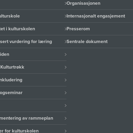
Organisasjonen
lturskole
Internasjonalt engasjement
et i kulturskolen
Presserom
sert vurdering for læring
Sentrale dokument
uiden
Kulturtrøkk
nkludering
logseminar
lementering av rammeplan
er for kulturskolen