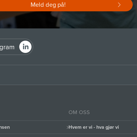
Meld deg på!
agram
OM OSS
nsen
Hvem er vi - hva gjør vi