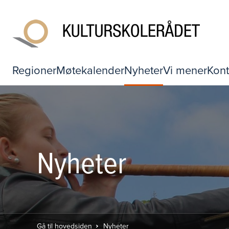
Regioner
Møtekalender
Nyheter
Vi mener
Kont
Nyheter
Gå til hovedsiden
Nyheter