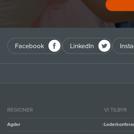
Facebook
LinkedIn
Inst
REGIONER
VI TILBYR
Agder
Lederkonfera