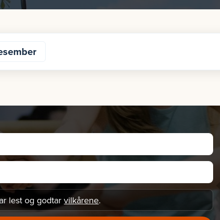
esember
ar lest og godtar
vilkårene
.