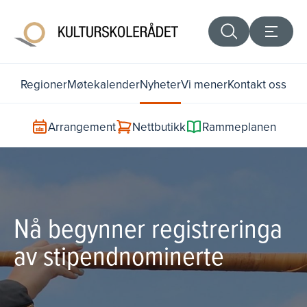
Regioner
Møtekalender
Nyheter
Vi mener
Kontakt oss
Arrangement
Nettbutikk
Rammeplanen
Nå begynner registreringa
av stipendnominerte