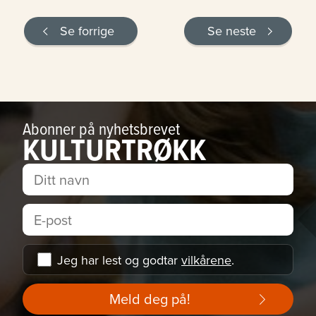
Se forrige
Se neste
Abonner på nyhetsbrevet
KULTURTRØKK
Jeg har lest og godtar
vilkårene
.
Meld deg på!