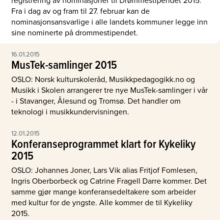
registrering av nominasjoner til Drømmestipendet 2015.
Fra i dag av og fram til 27. februar kan de
nominasjonsansvarlige i alle landets kommuner legge inn
sine nominerte på drommestipendet.
16.01.2015
MusTek-samlinger 2015
OSLO: Norsk kulturskoleråd, Musikkpedagogikk.no og
Musikk i Skolen arrangerer tre nye MusTek-samlinger i vår
- i Stavanger, Ålesund og Tromsø. Det handler om
teknologi i musikkundervisningen.
12.01.2015
Konferanseprogrammet klart for Kykeliky
2015
OSLO: Johannes Joner, Lars Vik alias Fritjof Fomlesen,
Ingris Oberborbeck og Catrine Fragell Darre kommer. Det
samme gjør mange konferansedeltakere som arbeider
med kultur for de yngste. Alle kommer de til Kykeliky
2015.