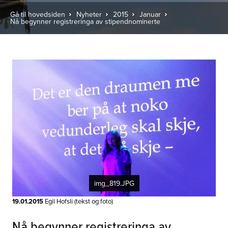
Gå til hovedsiden
Nyheter
2015
Januar
Nå begynner registreringa av stipendnominerte
img_819.JPG
19.01.2015
Egil Hofsli (tekst og foto)
Nå begynner registreringa av