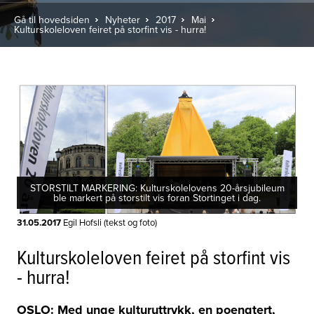
Gå til hovedsiden
Nyheter
2017
Mai
Kulturskoleloven feiret på storfint vis - hurra!
STORSTILT MARKERING: Kulturskolelovens 20-årsjubileum
ble markert på storstilt vis foran Stortinget i dag.
31.05.2017
Egil Hofsli (tekst og foto)
Kulturskoleloven feiret på storfint vis
- hurra!
OSLO: Med unge kulturuttrykk, en poengtert,