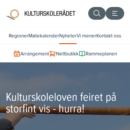
Regioner
Møtekalender
Nyheter
Vi mener
Kontakt oss
Arrangement
Nettbutikk
Rammeplanen
Kulturskoleloven feiret på
storfint vis - hurra!