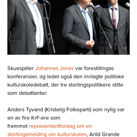
Skuespiller
Johannes Joner
var forestillingas
konferansier, og ledet også den innlagte politiske
kulturskoledebatt, der tre stortingspolitikere stilte
som debattanter:
Anders Tyvand (Kristelig Folkeparti) som nylig var
en av fire KrF-ere som
fremmet
representantforslag om en
stortingsmelding om kulturskolen
, Arild Grande