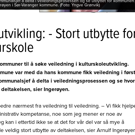
unalsjef å delta i veiledningsprosessen og se utbyttet for kommunen
gerøyen i Sør-Varanger kommune. (Foto: Yngve Grønvik)
tvikling: - Stort utbytte fo
rskole
mmuner til å søke veiledning i kulturskoleutvikling.
mune var med da hans kommune fikk veiledning i førs
ommunalsjef å delta i veiledningsprosessen og se hvor
 deltakelsen, sier Ingerøyen.
edre nærmest fra veiledning til veiledning. – Vi fikk hjelp
inistrativ kompetanse, noe som jeg mener er noe av
eg kan i ettertid ikke se at det for vår del var så mye å
 veldig stort utbytte av deltakelsen, sier Arnulf Ingerøye