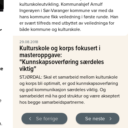
kulturskoleutvikling. Kommunalsjef Arnulf
Ingerøyen i Sør-Varanger kommune var med da
hans kommune fikk veiledning i første runde. Han
er svært tilfreds med utbyttet av veiledninga for
r
både kommune og kulturskole.
29.08.2018
Kulturskole og korps fokusert i
masteroppgave:
"Kunnskapsoverføring særdeles
viktig"
te
STJØRDAL: Skal et samarbeid mellom kulturskole
og korps bli optimalt, er god kunnskapsoverføring
og god kommunikasjon særdeles viktig. Og
samarbeidet må ha god struktur og være akseptert
e
hos begge samarbeidspartnerne.
Se forrige
Se neste
n.