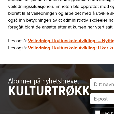
veiledningssituasjonen. Enheten ble opprettet med ege
bidratt til at veiledningen og arbeidet med å utvikle s
også inn betydningen av at administrativ skoleeier ha
foregått blant de ansatte etter at kursen har vært sat
Les også:
Veiledning i kulturskoleutvikling: – Nyttig
Les også:
Veiledning i kulturskoleutvikling: Liker 
Abonner på nyhetsbrevet
KULTURTRØKK
Jeg h