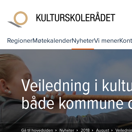
Regioner
Møtekalender
Nyheter
Vi mener
Kont
Veiledning i kultu
både kommune og
Gå til hovedsiden
Nyheter
2018
August
Veilednin