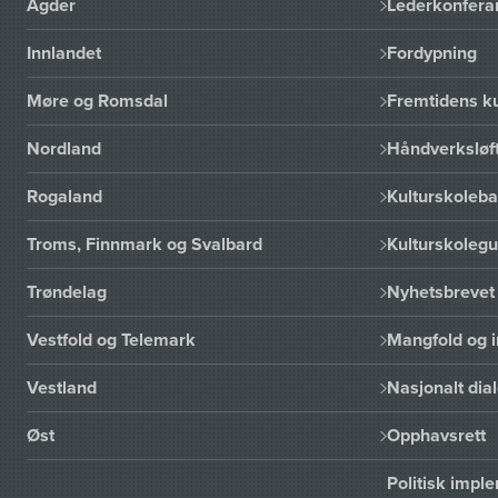
Agder
Lederkonfera
Innlandet
Fordypning
Møre og Romsdal
Fremtidens ku
Nordland
Håndverksløft
Rogaland
Kulturskoleba
Troms, Finnmark og Svalbard
Kulturskoleg
Trøndelag
Nyhetsbrevet 
Vestfold og Telemark
Mangfold og i
Vestland
Nasjonalt dia
Øst
Opphavsrett
Politisk imp