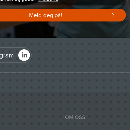
Meld deg på!
agram
OM OSS