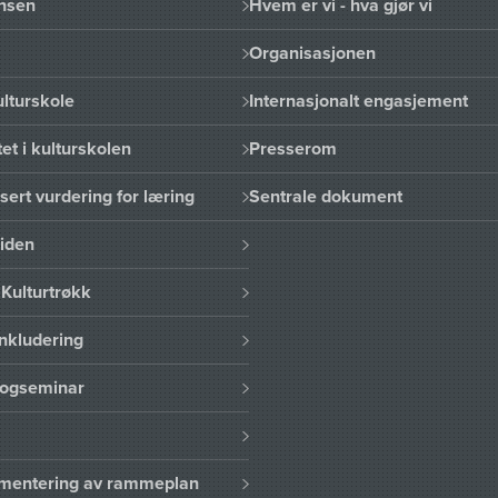
nsen
Hvem er vi - hva gjør vi
Organisasjonen
lturskole
Internasjonalt engasjement
et i kulturskolen
Presserom
sert vurdering for læring
Sentrale dokument
uiden
Kulturtrøkk
nkludering
logseminar
lementering av rammeplan