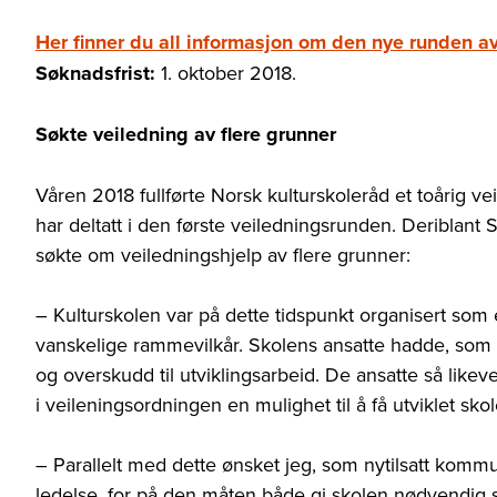
Her finner du all informasjon om den nye runden av
Søknadsfrist:
1. oktober 2018.
Søkte veiledning av flere grunner
Våren 2018 fullførte Norsk kulturskoleråd et toårig 
har deltatt i den første veiledningsrunden. Deribla
søkte om veiledningshjelp av flere grunner:
– Kulturskolen var på dette tidspunkt organisert so
vanskelige rammevilkår. Skolens ansatte hadde, som de
og overskudd til utviklingsarbeid. De ansatte så likev
i veileningsordningen en mulighet til å få utviklet skol
– Parallelt med dette ønsket jeg, som nytilsatt komm
ledelse, for på den måten både gi skolen nødvendig