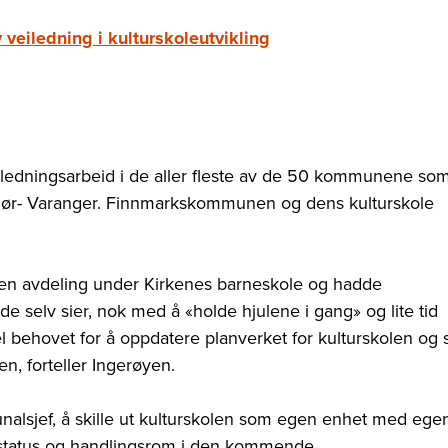
 veiledning i kulturskoleutvikling
veiledningsarbeid i de aller fleste av de 50 kommunene so
nt Sør- Varanger. Finnmarkskommunen og dens kulturskole
m en avdeling under Kirkenes barneskole og hadde
 selv sier, nok med å «holde hjulene i gang» og lite tid
el behovet for å oppdatere planverket for kulturskolen og 
en, forteller Ingerøyen.
unalsjef, å skille ut kulturskolen som egen enhet med ege
 status og handlingsrom i den kommende