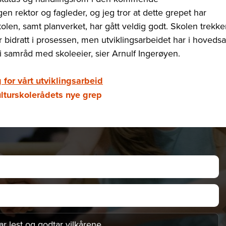
n rektor og fagleder, og jeg tror at dette grepet har
kolen, samt planverket, har gått veldig godt. Skolen trekke
r bidratt i prosessen, men utviklingsarbeidet har i hoveds
t i samråd med skoleeier, sier Arnulf Ingerøyen.
 for vårt utviklingsarbeid
kulturskolerådets nye grep
ar lest og godtar
vilkårene
.