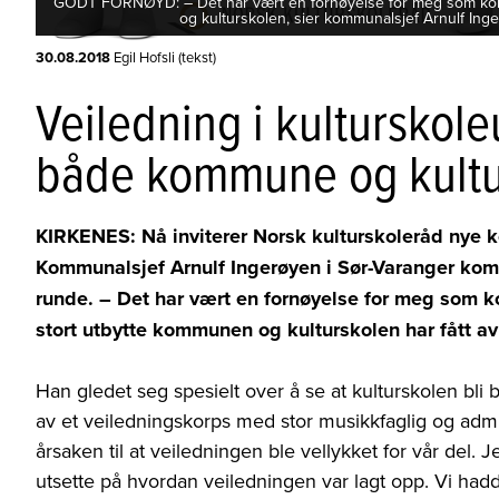
GODT FORNØYD: – Det har vært en fornøyelse for meg som komm
og kulturskolen, sier kommunalsjef Arnulf In
30.08.2018
Egil Hofsli (tekst)
Veiledning i kulturskoleu
både kommune og kultu
KIRKENES: Nå inviterer Norsk kulturskoleråd nye ko
Kommunalsjef Arnulf Ingerøyen i Sør-Varanger kom
runde. – Det har vært en fornøyelse for meg som k
stort utbytte kommunen og kulturskolen har fått av
Han gledet seg spesielt over å se at kulturskolen bli b
av et veiledningskorps med stor musikkfaglig og adm
årsaken til at veiledningen ble vellykket for vår del. J
utsette på hvordan veiledningen var lagt opp. Vi hadde