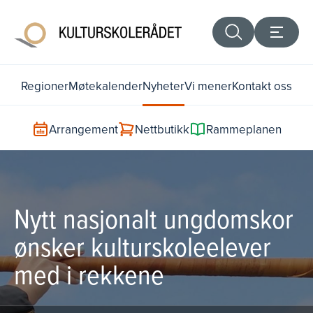
Regioner
Møtekalender
Nyheter
Vi mener
Kontakt oss
Arrangement
Nettbutikk
Rammeplanen
Nytt nasjonalt ungdomskor
ønsker kulturskoleelever
med i rekkene