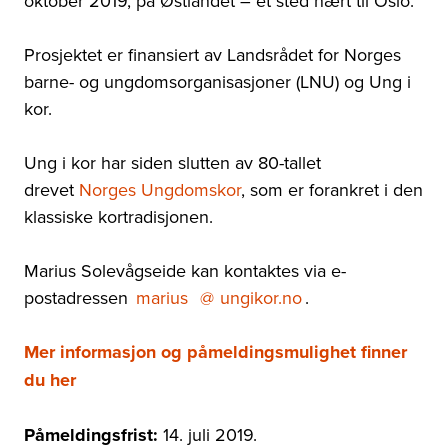
oktober 2019, på Østlandet – et sted nært til Oslo.
Prosjektet er finansiert av Landsrådet for Norges
barne- og ungdomsorganisasjoner (LNU) og Ung i
kor.
Ung i kor har siden slutten av 80-tallet
drevet
Norges Ungdomskor
, som er forankret i den
klassiske kortradisjonen.
Marius Solevågseide kan kontaktes via e-
postadressen
marius
@
ungikor.no
.
Mer informasjon og påmeldingsmulighet finner
du her
Påmeldingsfrist:
14. juli 2019.