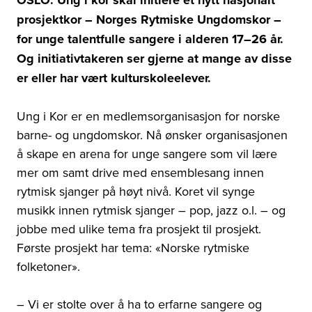
OSLO: Ung i kor skal initiere et nytt nasjonalt
prosjektkor – Norges Rytmiske Ungdomskor –
for unge talentfulle sangere i alderen 17–26 år.
Og initiativtakeren ser gjerne at mange av disse
er eller har vært kulturskoleelever.
Ung i Kor er en medlemsorganisasjon for norske
barne- og ungdomskor. Nå ønsker organisasjonen
å skape en arena for unge sangere som vil lære
mer om samt drive med ensemblesang innen
rytmisk sjanger på høyt nivå. Koret vil synge
musikk innen rytmisk sjanger – pop, jazz o.l. – og
jobbe med ulike tema fra prosjekt til prosjekt.
Første prosjekt har tema: «Norske rytmiske
folketoner».
– Vi er stolte over å ha to erfarne sangere og