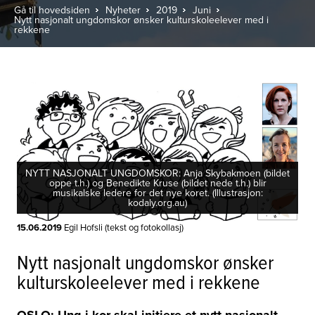
Gå til hovedsiden
Nyheter
2019
Juni
Nytt nasjonalt ungdomskor ønsker kulturskoleelever med i
rekkene
NYTT NASJONALT UNGDOMSKOR: Anja Skybakmoen (bildet
oppe t.h.) og Benedikte Kruse (bildet nede t.h.) blir
musikalske ledere for det nye koret. (Illustrasjon:
kodaly.org.au)
15.06.2019
Egil Hofsli (tekst og fotokollasj)
Nytt nasjonalt ungdomskor ønsker
kulturskoleelever med i rekkene