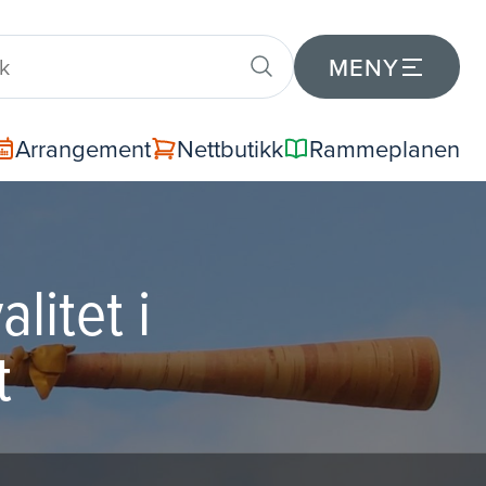
MENY
Arrangement
Nettbutikk
Rammeplanen
litet i
t