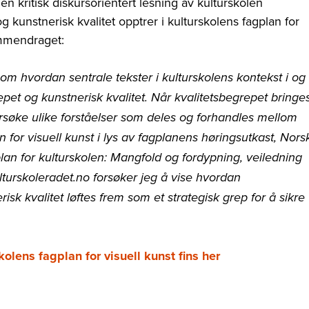
en kritisk diskursorientert lesning av kulturskolen
kunstnerisk kvalitet opptrer i kulturskolens fagplan for
sammendraget:
m hvordan sentrale tekster i kulturskolens kontekst i og
pet og kunstnerisk kvalitet. Når kvalitetsbegrepet bringe
ersøke ulike forståelser som deles og forhandles mellom
for visuell kunst i lys av fagplanens høringsutkast, Nors
lan for kulturskolen: Mangfold og fordypning, veiledning
urskoleradet.no forsøker jeg å vise hvordan
risk kvalitet løftes frem som et strategisk grep for å sikre
kolens fagplan for visuell kunst fins her