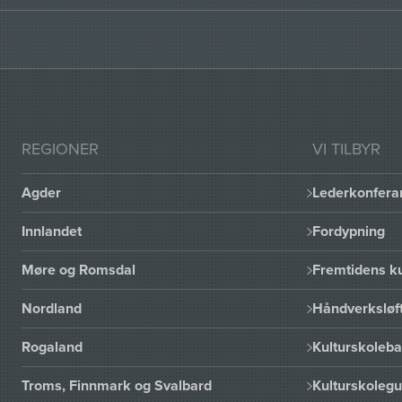
REGIONER
VI TILBYR
Agder
Lederkonfera
Innlandet
Fordypning
Møre og Romsdal
Fremtidens ku
Nordland
Håndverksløft
Rogaland
Kulturskoleba
Troms, Finnmark og Svalbard
Kulturskoleg