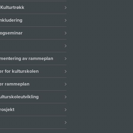
Kulturtrøkk
nkludering
logseminar
lementering av rammeplan
er for kulturskolen
ser rammeplan
ulturskoleutvikling
rosjekt