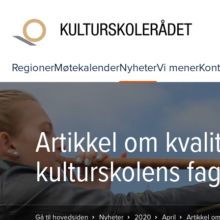
Regioner
Møtekalender
Nyheter
Vi mener
Kont
Artikkel om kvali
kulturskolens fag
Gå til hovedsiden
Nyheter
2020
April
Artikkel om