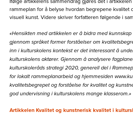
Ifølge artikkelens sammendrag gjøres det i artikkelen 
rammeplan for å belyse hvordan begrepene kvalitet og 
visuell kunst. Videre skriver forfatteren følgende i 
«Hensikten med artikkelen er å bidra med kunnskap o
gjennom språket former forståelser om kvalitetsbegre
inn i kulturskolens kontekst er det interessant å und
kulturskolens aktører. Gjennom å analysere fagplanen 
kulturskoleråds strategi 2020, generell del i Rammep
for lokalt rammeplanarbeid og hjemmesiden www.kult
kvalitetsbegrepet og forståelse for kvalitet og kunstne
god undervisning i kulturskolens mange klasserom.»
Artikkelen Kvalitet og kunstnerisk kvalitet i kulturs