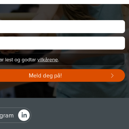
ar lest og godtar
vilkårene
.
Meld deg på!
agram