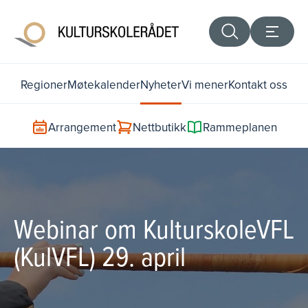
Regioner
Møtekalender
Nyheter
Vi mener
Kontakt oss
Arrangement
Nettbutikk
Rammeplanen
Webinar om KulturskoleVFL
(KulVFL) 29. april