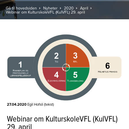
Gå til hovedsiden
Nyheter
2020
April
Webinar om KulturskoleVFL (KulVFL) 29. april
27.04.2020
Egil Hofsli (tekst)
Webinar om KulturskoleVFL (KulVFL)
29. april