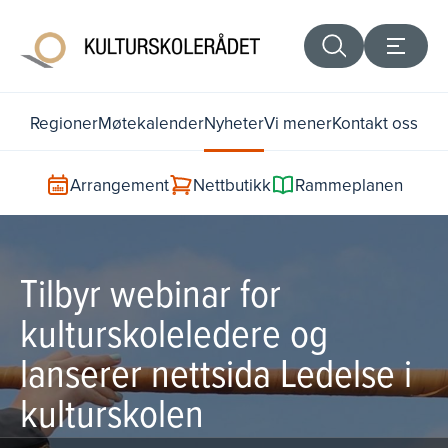
Regioner
Møtekalender
Nyheter
Vi mener
Kontakt oss
Arrangement
Nettbutikk
Rammeplanen
Tilbyr webinar for
kulturskoleledere og
lanserer nettsida Ledelse i
kulturskolen