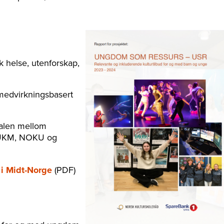
 helse, utenforskap,
 medvirkningsbasert
talen mellom
, UKM, NOKU og
i Midt-Norge
(PDF)