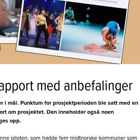
apport med anbefalinger
r i mål.
Punktum for prosjektperioden ble satt med en
port om prosjektet. Den inneholder også noen
lges opp.
denne piloten, som hadde fem midtnorske kommuner som