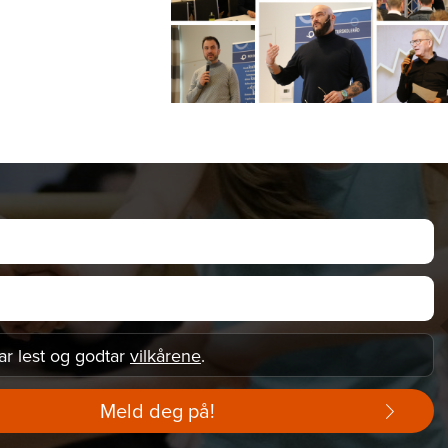
ar lest og godtar
vilkårene
.
Meld deg på!