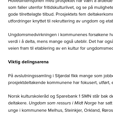
Hovedintensjonen med prosjektet har vært å arbeid
som faller utenfor fritidskulturlivet, og se på mulighet
gode tilrettelagte tilbud. Prosjektets fem deltakerko
utfordringer knyttet til rekruttering av ungdom og etab
Ungdomsmedvirkningen i kommunenes forsøkene har 
verdi i å delta, mens mange også uteblir. Det har også
veien fram til etablering av en kultur for ungdomsme
Viktig delingsarena
På avslutningssamling i Stjørdal fikk mange som job
prosjektdeltakende kommunene har fokusert, utført, er
Norsk kulturskoleråd og Sparebank 1 SMN står bak 
deltakere.
har satt
Ungdom som ressurs i Midt Norge
unge i kommunene Melhus, Steinkjer, Orkland, Røros