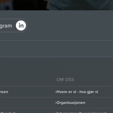
agram
OM OSS
nsen
Hvem er vi - hva gjør vi
Organisasjonen