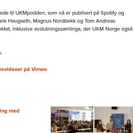
sode til UKMpodden, som nå er publisert på Spotify og
rank Haugseth, Magnus Nordbekk og Tom Andreas
jektet, inklusive avslutningssamlinga, der UKM Norge også
y
.
nsvideoer på Vimeo
ling med