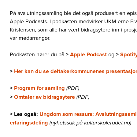
På avslutningssamling ble det også produsert en epi
Apple Podcasts. I podkasten medvirker UKM-erne F
Kristensen, som alle har vært bidragsytere inn i pros
var medarrangør.
Podkasten hører du på
>
Apple Podcast
og
>
Spotif
>
Her kan du se deltakerkommunenes presentasjo
>
Program for samling
(PDF)
>
Omtaler av bidragsytere
(PDF)
> Les også:
Ungdom som ressurs: Avslutningssam
erfaringsdeling
(nyhetssak på kulturskoleradet.no)