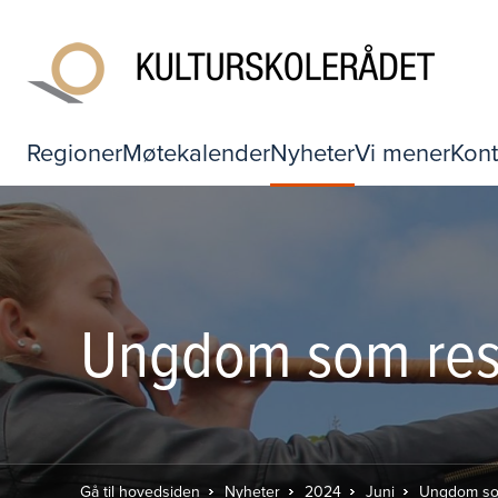
Regioner
Møtekalender
Nyheter
Vi mener
Kont
Ungdom som ress
Gå til hovedsiden
Nyheter
2024
Juni
Ungdom som