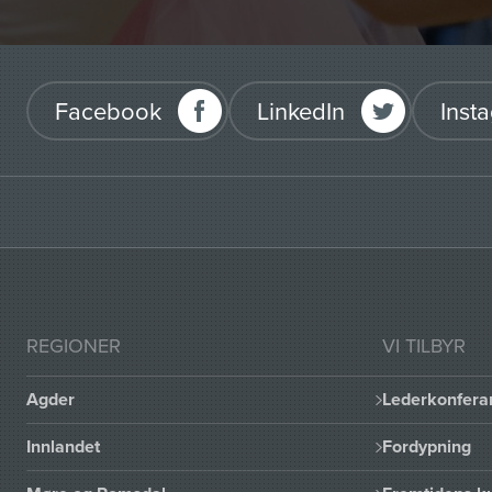
Facebook
LinkedIn
Inst
REGIONER
VI TILBYR
Agder
Lederkonfera
Innlandet
Fordypning