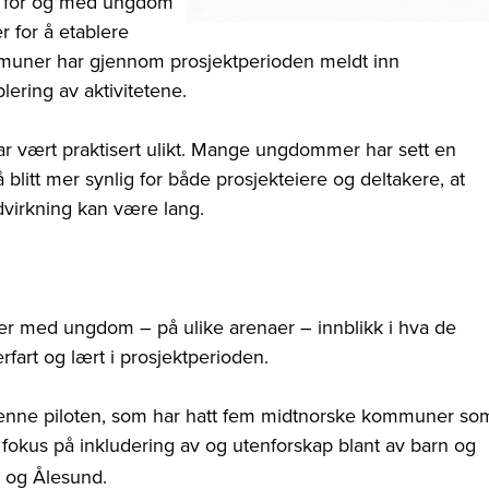
e for og med ungdom
er for å etablere
mmuner
har gjennom prosjektperioden meldt inn
lering av aktivitetene.
vært praktisert ulikt. Mange ungdommer har sett en
 blitt mer synlig for både prosjekteiere og deltakere, at
dvirkning kan være lang.
ber med ungdom – på ulike arenaer – innblikk i hva de
fart og lært i prosjektperioden.
denne piloten, som har hatt fem midtnorske kommuner so
 fokus på inkludering av og utenforskap blant av barn og
 og Ålesund.