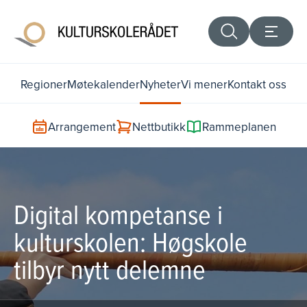
Regioner
Møtekalender
Nyheter
Vi mener
Kontakt oss
Arrangement
Nettbutikk
Rammeplanen
Digital kompetanse i
kulturskolen: Høgskole
tilbyr nytt delemne