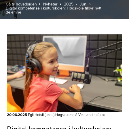
Gå til hovedsiden
Nyheter
2025
Juni
Digital kompetanse i kulturskolen: Høgskole tilbyr nytt
delemne
20.06.2025
Egil Hofsli (tekst) Høgskulen på Vestlandet (foto)
Digital kompetanse i kulturskolen: