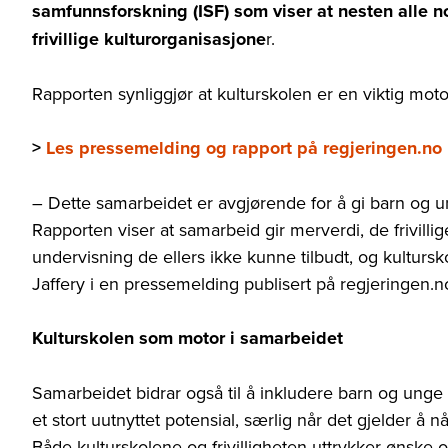
samfunnsforskning (ISF) som viser at nesten alle
frivillige kulturorganisasjone
r.
Rapporten synliggjør at kulturskolen er en viktig motor 
>
Les pressemelding og rapport på regjeringen.no
–
Dette samarbeidet er avgjørende for å gi barn og un
Rapporten viser at samarbeid gir merverdi, de frivilli
undervisning de ellers ikke kunne tilbudt, og kultursk
Jaffery i en pressemelding publisert på regjeringen.n
Kulturskolen som motor i samarbeidet
Samarbeidet bidrar også til å inkludere barn og unge s
et stort uutnyttet potensial, særlig når det gjelder å 
Både kulturskolene og frivilligheten uttrykker ønske 