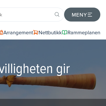
MENY
Arrangement
Nettbutikk
Rammeplanen
illigheten gir