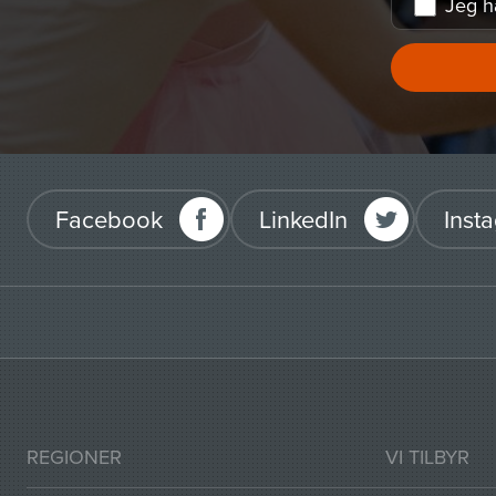
Jeg h
Facebook
LinkedIn
Inst
REGIONER
VI TILBYR