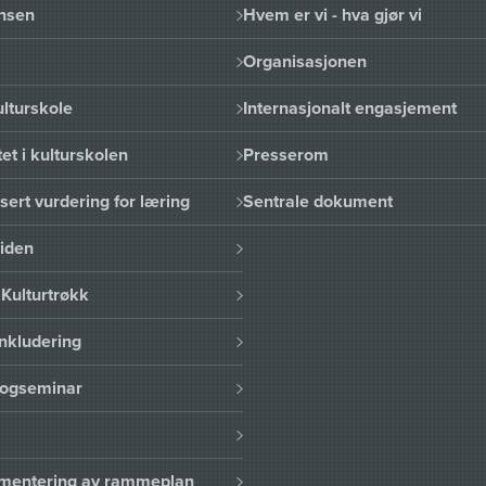
nsen
Hvem er vi - hva gjør vi
Organisasjonen
lturskole
Internasjonalt engasjement
et i kulturskolen
Presserom
sert vurdering for læring
Sentrale dokument
uiden
Kulturtrøkk
nkludering
logseminar
lementering av rammeplan