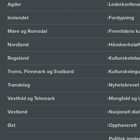
Agder
Lederkonfera
Innlandet
Fordypning
Møre og Romsdal
Fremtidens ku
Nordland
Håndverksløft
Rogaland
Kulturskoleba
Troms, Finnmark og Svalbard
Kulturskoleg
Trøndelag
Nyhetsbrevet 
Vestfold og Telemark
Mangfold og i
Vestland
Nasjonalt dia
Øst
Opphavsrett
Politisk imp