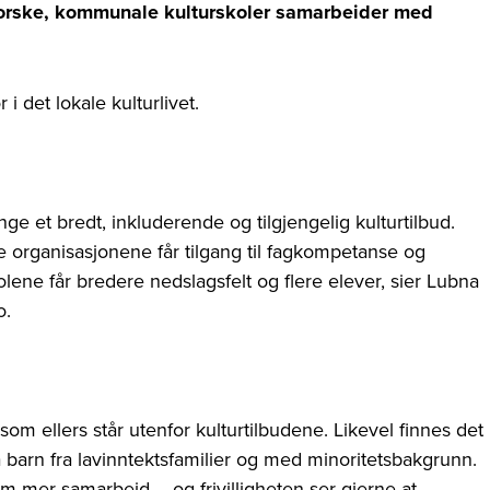
 norske, kommunale kulturskoler samarbeider med
i det lokale kulturlivet.
ge et bredt, inkluderende og tilgjengelig kulturtilbud.
ge organisasjonene får tilgang til fagkompetanse og
olene får bredere nedslagsfelt og flere elever, sier Lubna
o.
om ellers står utenfor kulturtilbudene. Likevel finnes det
nå barn fra lavinntektsfamilier og med minoritetsbakgrunn.
om mer samarbeid – og frivilligheten ser gjerne at