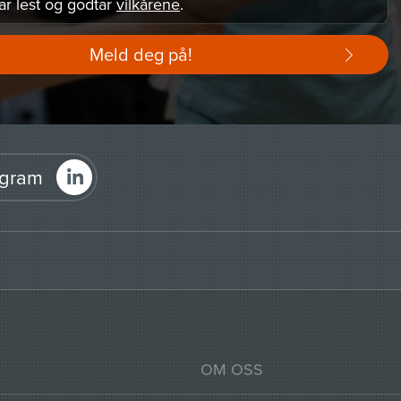
ar lest og godtar
vilkårene
.
Meld deg på!
agram
OM OSS