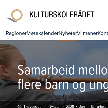
Regioner
Møtekalender
Nyheter
Vi mener
Kont
Samarbeid mellom 
flere barn og ung
Gå til hovedsiden
Nyheter
2025
Juni
Samarbeid m