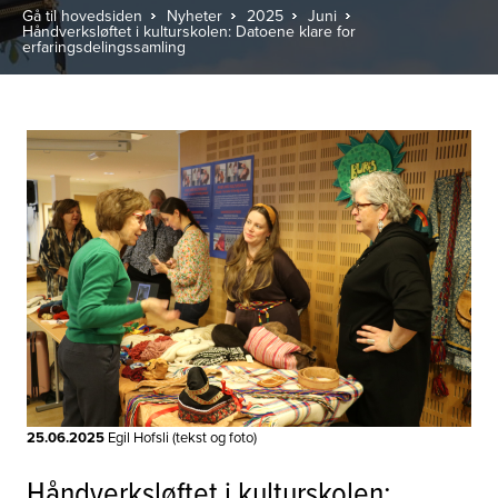
Gå til hovedsiden
Nyheter
2025
Juni
Håndverksløftet i kulturskolen: Datoene klare for
erfaringsdelingssamling
25.06.2025
Egil Hofsli (tekst og foto)
Håndverksløftet i kulturskolen: