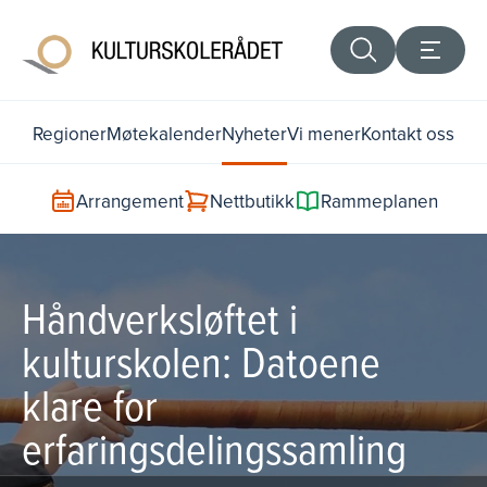
Regioner
Møtekalender
Nyheter
Vi mener
Kontakt oss
Arrangement
Nettbutikk
Rammeplanen
Håndverksløftet i
kulturskolen: Datoene
klare for
erfaringsdelingssamling