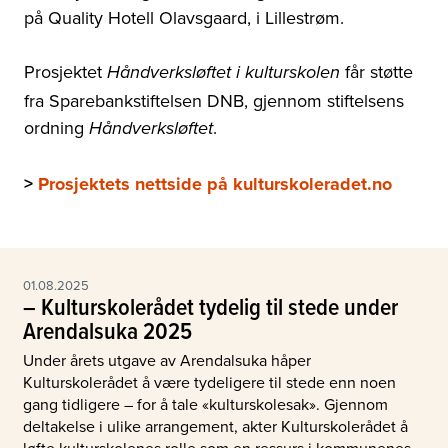
på Quality Hotell Olavsgaard, i Lillestrøm.
Prosjektet
får støtte
Håndverksløftet i kulturskolen
fra Sparebankstiftelsen DNB, gjennom stiftelsens
ordning
.
Håndverksløftet
>
Prosjektets nettside på kulturskoleradet.no
01.08.2025
– Kulturskolerådet tydelig til stede under
Arendalsuka 2025
Under årets utgave av Arendalsuka håper
Kulturskolerådet å være tydeligere til stede enn noen
gang tidligere – for å tale «kulturskolesak». Gjennom
deltakelse i ulike arrangement, akter Kulturskolerådet å
løfte kulturskolenes rolle som en ressurs i kommunenes