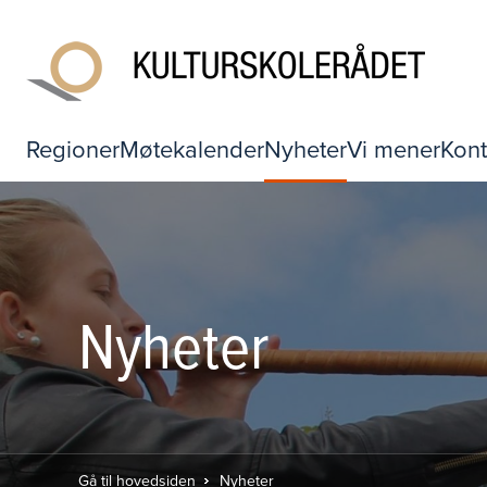
Regioner
Møtekalender
Nyheter
Vi mener
Kont
Nyheter
Gå til hovedsiden
Nyheter