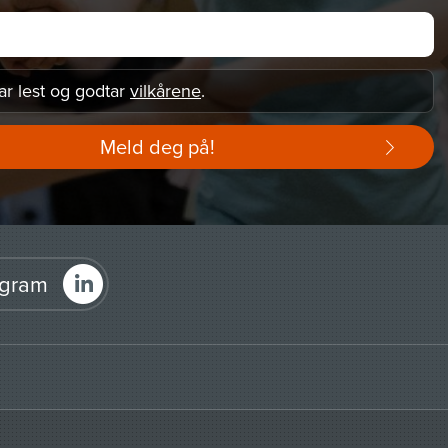
ar lest og godtar
vilkårene
.
Meld deg på!
agram