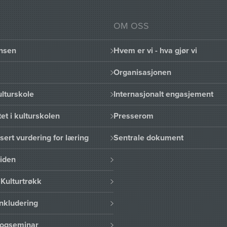
OM OSS
nsen
Hvem er vi - hva gjør vi
Organisasjonen
lturskole
Internasjonalt engasjement
et i kulturskolen
Presserom
sert vurdering for læring
Sentrale dokument
uiden
Kulturtrøkk
nkludering
logseminar