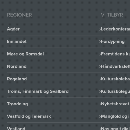
REGIONER
VI TILBYR
Agder
Lederkonfera
Innlandet
Fordypning
Møre og Romsdal
Fremtidens ku
Nordland
Håndverksløft
Rogaland
Kulturskoleba
Troms, Finnmark og Svalbard
Kulturskoleg
Trøndelag
Nyhetsbrevet 
Vestfold og Telemark
Mangfold og i
Vestland
Nasjonalt dia