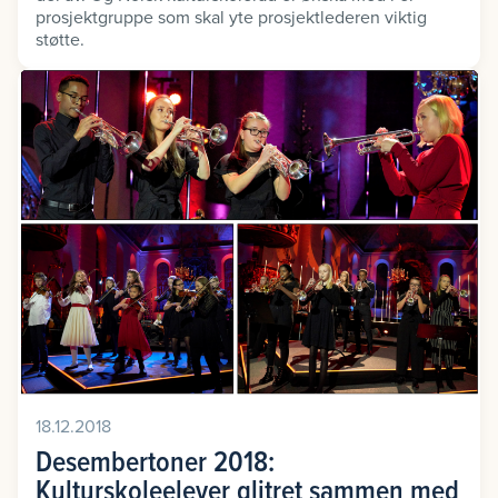
prosjektgruppe som skal yte prosjektlederen viktig
støtte.
18.12.2018
Desembertoner 2018:
Kulturskoleelever glitret sammen med