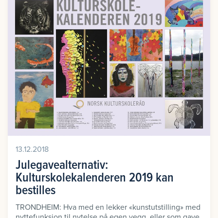
13.12.2018
Julegavealternativ:
Kulturskolekalenderen 2019 kan
bestilles
TRONDHEIM: Hva med en lekker «kunstutstilling» med
nyttefunksjon til nytelse på egen vegg, eller som gave