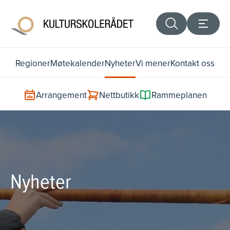
Regioner
Møtekalender
Nyheter
Vi mener
Kontakt oss
Arrangement
Nettbutikk
Rammeplanen
Nyheter