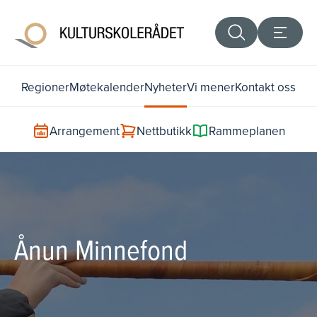
Regioner
Møtekalender
Nyheter
Vi mener
Kontakt oss
Arrangement
Nettbutikk
Rammeplanen
Ånun Minnefond