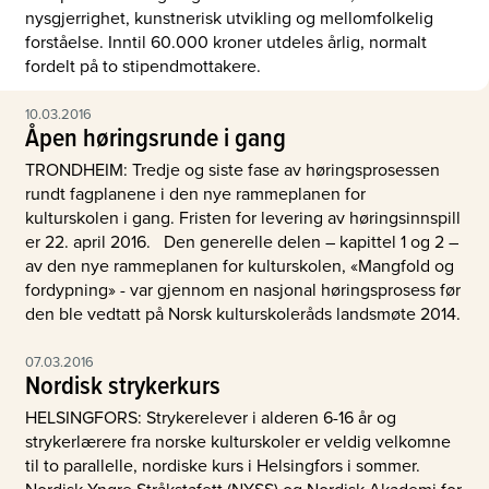
nysgjerrighet, kunstnerisk utvikling og mellomfolkelig
forståelse. Inntil 60.000 kroner utdeles årlig, normalt
fordelt på to stipendmottakere.
10.03.2016
Åpen høringsrunde i gang
TRONDHEIM: Tredje og siste fase av høringsprosessen
rundt fagplanene i den nye rammeplanen for
kulturskolen i gang. Fristen for levering av høringsinnspill
er 22. april 2016. Den generelle delen – kapittel 1 og 2 –
av den nye rammeplanen for kulturskolen, «Mangfold og
fordypning» - var gjennom en nasjonal høringsprosess før
den ble vedtatt på Norsk kulturskoleråds landsmøte 2014.
07.03.2016
Nordisk strykerkurs
HELSINGFORS: Strykerelever i alderen 6-16 år og
strykerlærere fra norske kulturskoler er veldig velkomne
til to parallelle, nordiske kurs i Helsingfors i sommer.
Nordisk Yngre Stråkstafett (NYSS) og Nordisk Akademi for