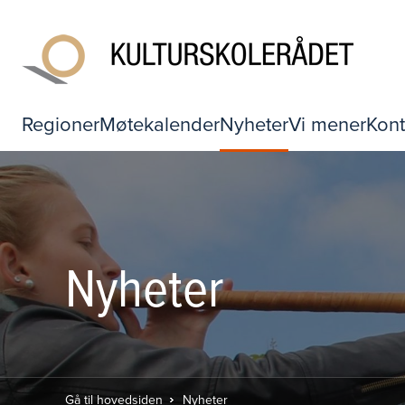
Regioner
Møtekalender
Nyheter
Vi mener
Kont
Nyheter
Gå til hovedsiden
Nyheter