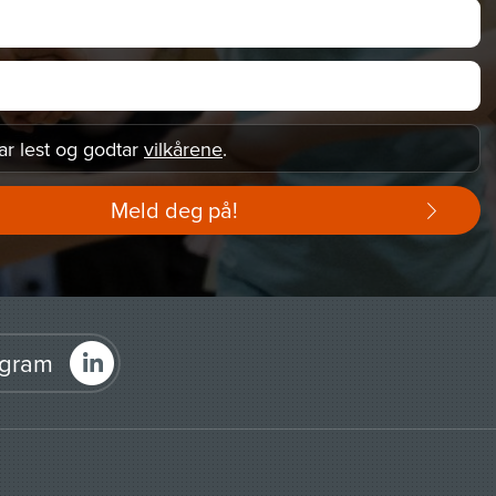
ar lest og godtar
vilkårene
.
Meld deg på!
agram