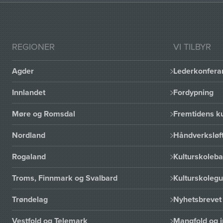
REGIONER
VI TILBYR
Agder
Lederkonfera
Innlandet
Fordypning
Møre og Romsdal
Fremtidens ku
Nordland
Håndverksløft
Rogaland
Kulturskoleba
Troms, Finnmark og Svalbard
Kulturskoleg
Trøndelag
Nyhetsbrevet 
Vestfold og Telemark
Mangfold og i