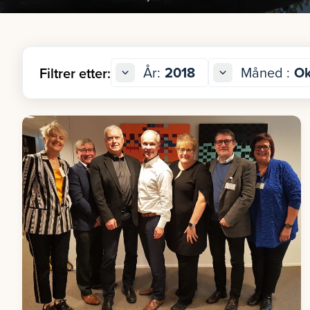
År:
2018
Måned :
Ok
Filtrer etter: