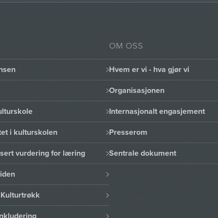
OM OSS
nsen
Hvem er vi - hva gjør vi
Organisasjonen
lturskole
Internasjonalt engasjement
et i kulturskolen
Presserom
sert vurdering for læring
Sentrale dokument
uiden
Kulturtrøkk
nkludering