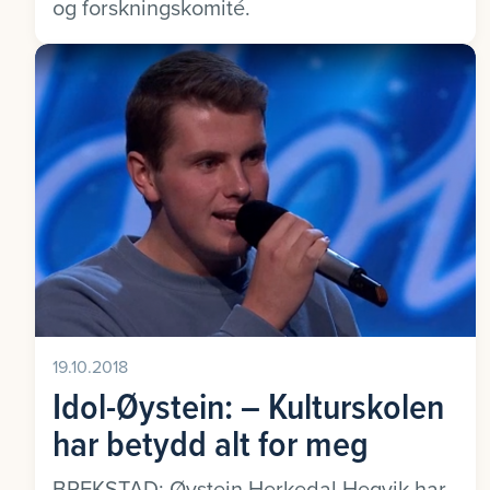
og forskningskomité.
19.10.2018
Idol-Øystein: – Kulturskolen
har betydd alt for meg
BREKSTAD: Øystein Herkedal Hegvik har