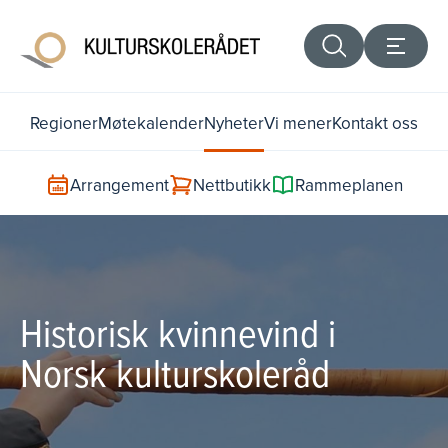
Regioner
Møtekalender
Nyheter
Vi mener
Kontakt oss
Arrangement
Nettbutikk
Rammeplanen
Historisk kvinnevind i
Norsk kulturskoleråd