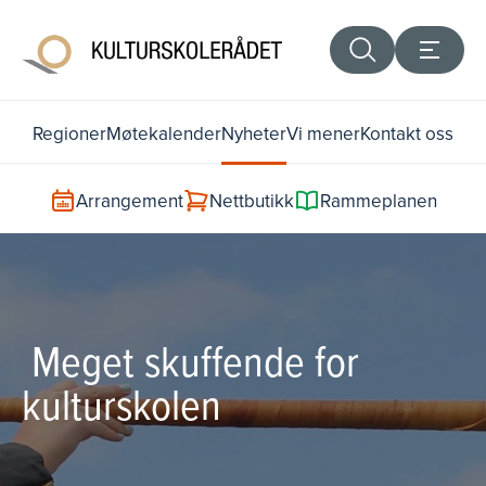
Regioner
Møtekalender
Nyheter
Vi mener
Kontakt oss
Arrangement
Nettbutikk
Rammeplanen
 Meget skuffende for
kulturskolen