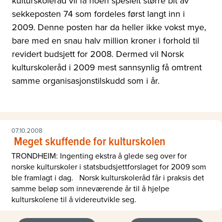
kulturskoleråd vil få noen spesielt større bit av
sekkeposten 74 som fordeles først langt inn i
2009. Denne posten har da heller ikke vokst mye,
bare med en snau halv million kroner i forhold til
revidert budsjett for 2008. Dermed vil Norsk
kulturskoleråd i 2009 mest sannsynlig få omtrent
samme organisasjonstilskudd som i år.
07.10.2008
 Meget skuffende for kulturskolen
TRONDHEIM: Ingenting ekstra å glede seg over for
norske kulturskoler i statsbudsjettforslaget for 2009 som
ble framlagt i dag. Norsk kulturskoleråd får i praksis det
samme beløp som inneværende år til å hjelpe
kulturskolene til å videreutvikle seg.