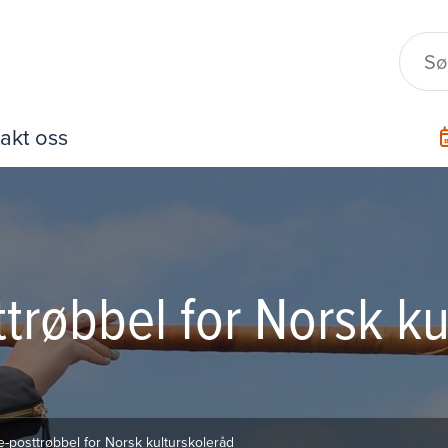
akt oss
ttrøbbel for Norsk ku
e-posttrøbbel for Norsk kulturskoleråd