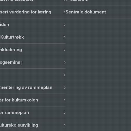
sert vurdering for læring
Sentrale dokument
uiden
Kulturtrøkk
nkludering
logseminar
lementering av rammeplan
er for kulturskolen
ser rammeplan
ulturskoleutvikling