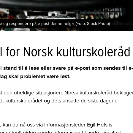
 og respondere på e-post denne helga. (Foto: Stock Photo)
l for Norsk kulturskoleråd
stand til å lese eller svare på e-post som sendes til e-
dag skal problemet være løst.
t den uheldige situasjonen. Norsk kulturskoleråd beklage
ndt kulturskolerådet og dets ansatte de siste dagene
an du nå oss via informasjonsleder Egil Hofslis
r eventuelt videresende informasjon til andre ansatte i