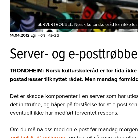
SERVERTRØBBEL: Norsk kulturskoleråd kan ikke lese
14.04.2012
Egil Hofsli (tekst)
Server- og e-posttrøbbe
TRONDHEIM: Norsk kulturskoleråd er for tida ikke i 
postadresser tilknyttet rådet. Men mandag formid
Det er skadde komponenter i en server som har utløs
det inntrufne, og håper på forståelse for at e-post se
eventuelt ikke har medført forventet respons.
Om du må nå oss med en e-post før mandag morgen, k
egil.hofsli
@
online.no
, og han vil så svare deg elle