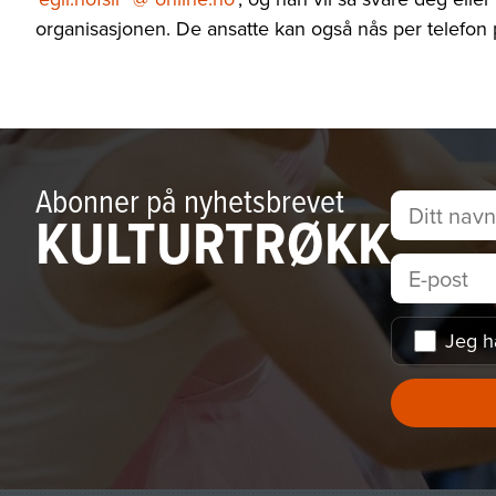
organisasjonen. De ansatte kan også nås per telefon 
Abonner på nyhetsbrevet
KULTURTRØKK
Jeg h