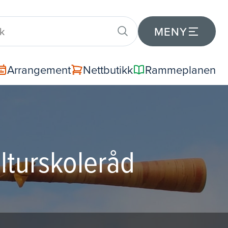
MENY
Arrangement
Nettbutikk
Rammeplanen
lturskoleråd