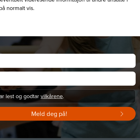
på normalt vis.
ar lest og godtar
vilkårene
.
Meld deg på!