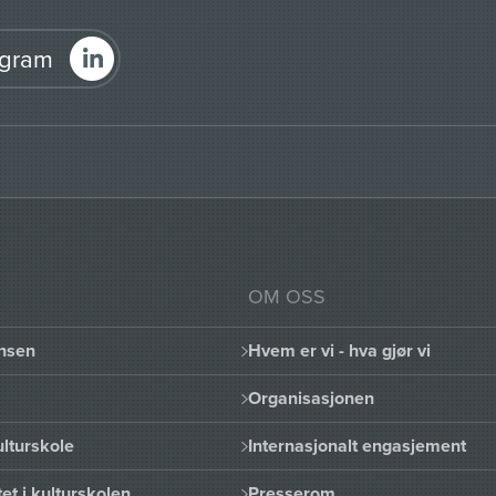
agram
OM OSS
nsen
Hvem er vi - hva gjør vi
Organisasjonen
lturskole
Internasjonalt engasjement
et i kulturskolen
Presserom