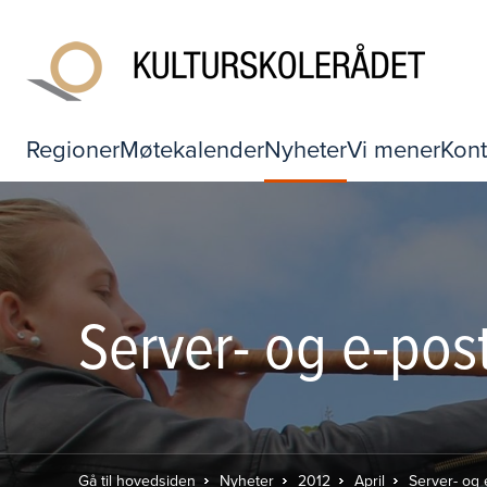
Regioner
Møtekalender
Nyheter
Vi mener
Kont
Server- og e-pos
Gå til hovedsiden
Nyheter
2012
April
Server- og 