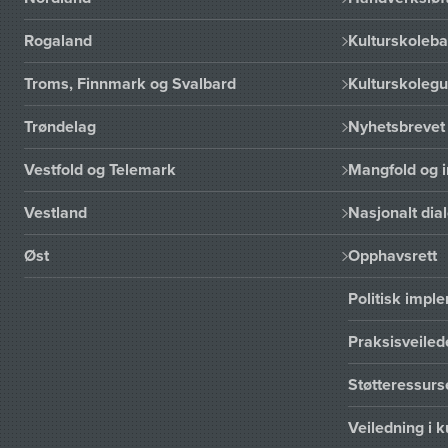
Rogaland
Kulturskoleba
Troms, Finnmark og Svalbard
Kulturskoleg
Trøndelag
Nyhetsbrevet 
Vestfold og Telemark
Mangfold og i
Vestland
Nasjonalt dia
Øst
Opphavsrett
Politisk imp
Praksisveiled
Støtteressur
Veiledning i k