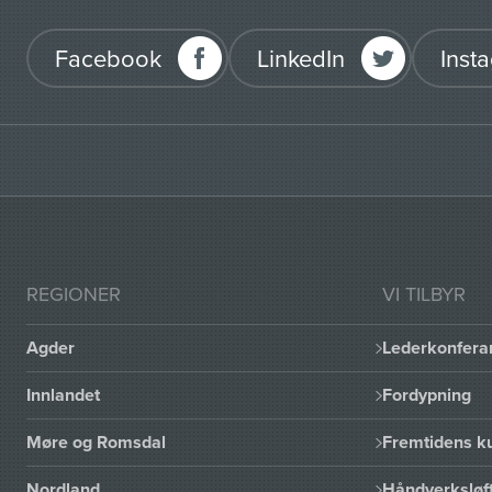
Facebook
LinkedIn
Inst
REGIONER
VI TILBYR
Agder
Lederkonfera
Innlandet
Fordypning
Møre og Romsdal
Fremtidens ku
Nordland
Håndverksløft